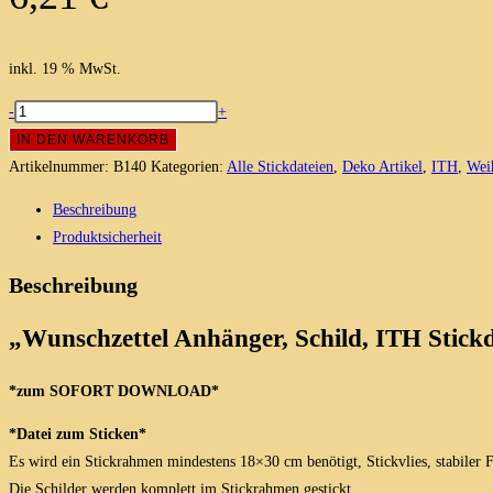
inkl. 19 % MwSt.
Wunschzettel
-
+
Anhänger,
IN DEN WARENKORB
Schild,
Artikelnummer:
B140
Kategorien:
Alle Stickdateien
,
Deko Artikel
,
ITH
,
Wei
ITH
Beschreibung
Stickdatei
Produktsicherheit
18x30
Menge
Beschreibung
„Wunschzettel Anhänger, Schild, ITH Stick
*zum SOFORT DOWNLOAD*
*Datei zum Sticken*
Es wird ein Stickrahmen mindestens 18×30 cm benötigt, Stickvlies, stabiler
Die Schilder werden komplett im Stickrahmen gestickt.