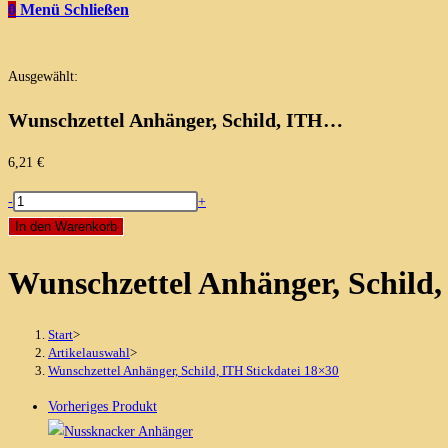
0
Menü
Schließen
Ausgewählt:
Wunschzettel Anhänger, Schild, ITH…
6,21
€
Wunschzettel
-
+
Anhänger,
In den Warenkorb
Schild,
Wunschzettel Anhänger, Schild,
ITH
Stickdatei
18x30
Start
>
Menge
Artikelauswahl
>
Wunschzettel Anhänger, Schild, ITH Stickdatei 18×30
Vorheriges Produkt