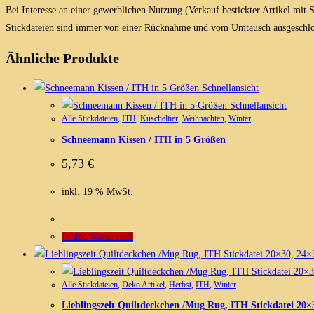
Bei Interesse an einer gewerblichen Nutzung (Verkauf bestickter Artikel mit
Stickdateien sind immer von einer Rücknahme und vom Umtausch ausgeschlo
Ähnliche Produkte
Schnellansicht
Schnellansicht
Alle Stickdateien
,
ITH
,
Kuscheltier
,
Weihnachten
,
Winter
Schneemann Kissen / ITH in 5 Größen
5,73
€
inkl. 19 % MwSt.
In den Warenkorb
Alle Stickdateien
,
Deko Artikel
,
Herbst
,
ITH
,
Winter
Lieblingszeit Quiltdeckchen /Mug Rug, ITH Stickdatei 20×