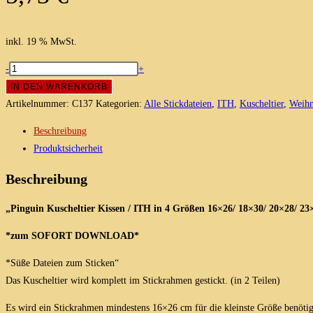
inkl. 19 % MwSt.
Pinguin
-
+
Kuscheltier
IN DEN WARENKORB
Kissen
Artikelnummer:
C137
Kategorien:
Alle Stickdateien
,
ITH
,
Kuscheltier
,
Weihn
/
Beschreibung
ITH
Produktsicherheit
Stickdatei
in
Beschreibung
4
Größen
„Pinguin Kuscheltier Kissen / ITH in 4 Größen 16×26/ 18×30/ 20×28/ 23
Menge
*zum SOFORT DOWNLOAD*
*Süße Dateien zum Sticken“
Das Kuscheltier wird komplett im Stickrahmen gestickt. (in 2 Teilen)
Es wird ein Stickrahmen mindestens 16×26 cm für die kleinste Größe benötigt,