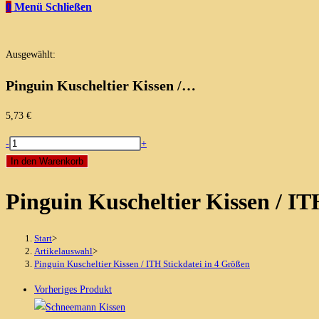
0
Menü
Schließen
Ausgewählt:
Pinguin Kuscheltier Kissen /…
5,73
€
Pinguin
-
+
Kuscheltier
In den Warenkorb
Kissen
Pinguin Kuscheltier Kissen / IT
/
ITH
Stickdatei
Start
>
in
Artikelauswahl
>
Pinguin Kuscheltier Kissen / ITH Stickdatei in 4 Größen
4
Größen
Vorheriges Produkt
Menge