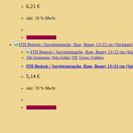
6,21
€
inkl. 19 % MwSt.
In den Warenkorb
Alle Stickdateien
,
Deko Artikel
,
ITH
,
Ostern / Frühling
ITH Besteck-/ Serviettentasche, Hase, Bunny 13×23 cm (Sti
5,14
€
inkl. 19 % MwSt.
In den Warenkorb