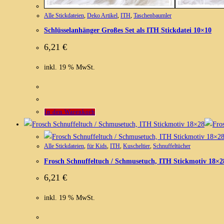
Alle Stickdateien
,
Deko Artikel
,
ITH
,
Taschenbaumler
Schlüsselanhänger Großes Set als ITH Stickdatei 10×10
6,21
€
inkl. 19 % MwSt.
In den Warenkorb
Alle Stickdateien
,
für Kids
,
ITH
,
Kuscheltier
,
Schnuffeltücher
Frosch Schnuffeltuch / Schmusetuch, ITH Stickmotiv 18×2
6,21
€
inkl. 19 % MwSt.