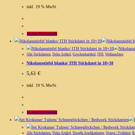
inkl. 19 % MwSt.
In den Warenkorb
Alle Stickdateien
,
Deko Artikel
,
Geschenkartikel
,
ITH
,
Weihnachten
Nikolausstiefel blanko/ ITH Stickdatei in 10×10
5,61
€
inkl. 19 % MwSt.
In den Warenkorb
Alle Stickdateien
,
Deko Artikel
,
Doodle Applikationen
,
Ostern / Frühling
,
R