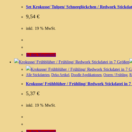
Set Krokusse/ Tulpen/ Schneeglöckchen / Redwork Stickdat
9,54
€
inkl. 19 % MwSt.
In den Warenkorb
Alle Stickdateien
,
Deko Artikel
,
Doodle Applikationen
,
Ostern / Frühling
,
R
Krokusse/ Frühblüher / Frühling/ Redwork Stickdatei in 
5,37
€
inkl. 19 % MwSt.
In den Warenkorb