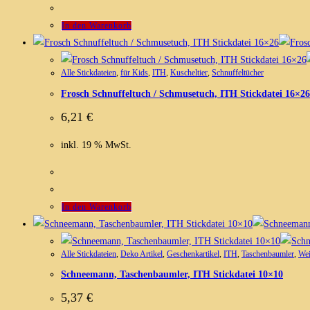
In den Warenkorb
Alle Stickdateien
,
für Kids
,
ITH
,
Kuscheltier
,
Schnuffeltücher
Frosch Schnuffeltuch / Schmusetuch, ITH Stickdatei 16×26
6,21
€
inkl. 19 % MwSt.
In den Warenkorb
Alle Stickdateien
,
Deko Artikel
,
Geschenkartikel
,
ITH
,
Taschenbaumler
,
Wei
Schneemann, Taschenbaumler, ITH Stickdatei 10×10
5,37
€