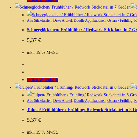
Alle Stickdateien
,
Deko Artikel
,
Doodle Applikationen
,
Ostern / Frühling
,
R
Schneeglöckchen/ Frühblüher / Redwork Stickdatei in 7 G
5,37
€
inkl. 19 % MwSt.
In den Warenkorb
Alle Stickdateien
,
Deko Artikel
,
Doodle Applikationen
,
Ostern / Frühling
,
R
Tulpen/ Frühblüher / Frühling/ Redwork Stickdatei in 8 G
5,37
€
inkl. 19 % MwSt.