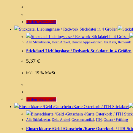
In den Warenkorb
Alle Stickdateien
,
Deko Artikel
,
Doodle Applikationen
,
für Kids
,
Redwork
Stickdatei Lieblingshase / Redwork Stickdatei in 4 Größen
5,37
€
inkl. 19 % MwSt.
In den Warenkorb
Alle Stickdateien
,
Deko Artikel
,
Geschenkartikel
,
ITH
,
Ostern / Frühling
Einsteckkarte /Geld /Gutschein /Karte Osterkorb / ITH Sti