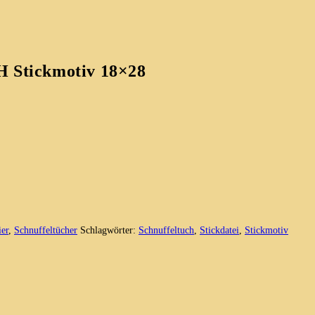
H Stickmotiv 18×28
ier
,
Schnuffeltücher
Schlagwörter:
Schnuffeltuch
,
Stickdatei
,
Stickmotiv