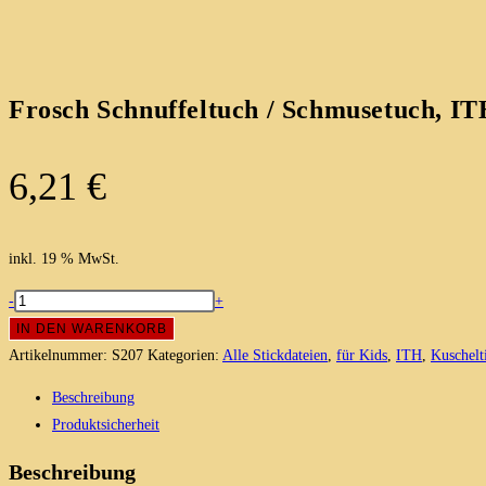
Frosch Schnuffeltuch / Schmusetuch, IT
6,21
€
inkl. 19 % MwSt.
Frosch
-
+
Schnuffeltuch
IN DEN WARENKORB
/
Artikelnummer:
S207
Kategorien:
Alle Stickdateien
,
für Kids
,
ITH
,
Kuschelt
Schmusetuch,
Beschreibung
ITH
Produktsicherheit
Stickmotiv
18x28
Beschreibung