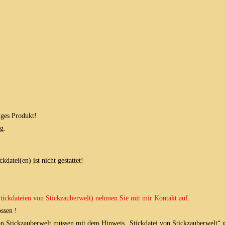
iges Produkt!
g.
datei(en) ist nicht gestattet!
 Stickdateien von Stickzauberwelt) nehmen Sie mit mir Kontakt auf.
ssen !
von Stickzauberwelt müssen mit dem Hinweis „Stickdatei von Stickzauberwelt“ g