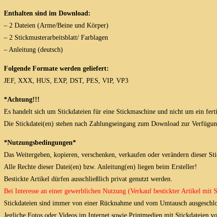
Enthalten sind im Download:
– 2 Dateien (Arme/Beine und Körper)
– 2 Stickmusterarbeitsblatt/ Farblagen
– Anleitung (deutsch)
Folgende Formate werden geliefert:
JEF, XXX, HUS, EXP, DST, PES, VIP, VP3
*Achtung!!!
Es handelt sich um Stickdateien für eine Stickmaschine und nicht um ein fert
Die Stickdatei(en) stehen nach Zahlungseingang zum Download zur Verfügun
*Nutzungsbedingungen*
Das Weitergeben, kopieren, verschenken, verkaufen oder verändern dieser Stick
Alle Rechte dieser Datei(en) bzw. Anleitung(en) liegen beim Ersteller!
Bestickte Artikel dürfen ausschließlich privat genutzt werden.
Bei Interesse an einer gewerblichen Nutzung (Verkauf bestickter Artikel mit
Stickdateien sind immer von einer Rücknahme und vom Umtausch ausgeschlo
Jegliche Fotos oder Videos im Internet sowie Printmedien mit Stickdateien 