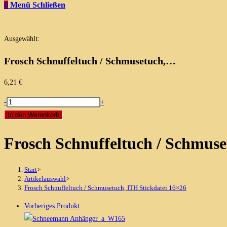
0
Menü
Schließen
Ausgewählt:
Frosch Schnuffeltuch / Schmusetuch,…
6,21
€
Frosch
-
+
Schnuffeltuch
In den Warenkorb
/
Frosch Schnuffeltuch / Schmuse
Schmusetuch,
ITH
Stickdatei
Start
>
16x26
Artikelauswahl
>
Frosch Schnuffeltuch / Schmusetuch, ITH Stickdatei 16×26
Menge
Vorheriges Produkt