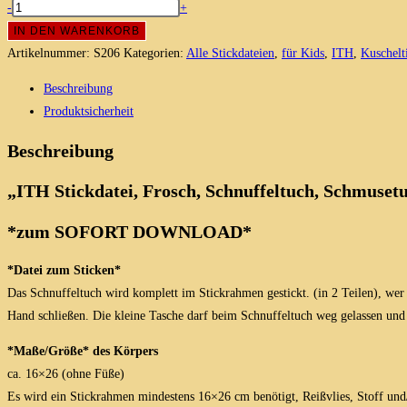
Frosch
-
+
Schnuffeltuch
IN DEN WARENKORB
/
Artikelnummer:
S206
Kategorien:
Alle Stickdateien
,
für Kids
,
ITH
,
Kuschelt
Schmusetuch,
Beschreibung
ITH
Produktsicherheit
Stickdatei
16x26
Beschreibung
Menge
„ITH Stickdatei, Frosch, Schnuffeltuch, Schmusetu
*zum SOFORT
DOWNLOAD*
*Datei zum Sticken*
Das Schnuffeltuch wird komplett im Stickrahmen gestickt. (in 2 Teilen), w
Hand schließen. Die kleine Tasche darf beim Schnuffeltuch weg gelassen und
*Maße/Größe* des Körpers
ca. 16×26 (ohne Füße)
Es wird ein Stickrahmen mindestens 16×26 cm benötigt, Reißvlies, Stoff und