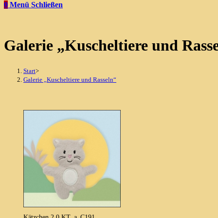
0
Menü
Schließen
Galerie „Kuscheltiere und Rass
Start
>
Galerie „Kuscheltiere und Rasseln“
Kätzchen 2.0 KT_a_C191