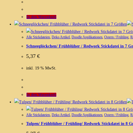
In den Warenkorb
Alle Stickdateien
,
Deko Artikel
,
Doodle Applikationen
,
Ostern / Frühling
,
R
Schneeglöckchen/ Frühblüher / Redwork Stickdatei in 7 G
5,37
€
inkl. 19 % MwSt.
In den Warenkorb
Alle Stickdateien
,
Deko Artikel
,
Doodle Applikationen
,
Ostern / Frühling
,
R
Tulpen/ Frühblüher / Frühling/ Redwork Stickdatei in 8 G