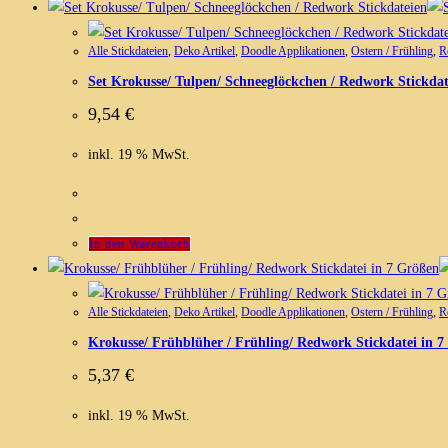
Alle Stickdateien
,
Deko Artikel
,
Doodle Applikationen
,
Ostern / Frühling
,
R
Set Krokusse/ Tulpen/ Schneeglöckchen / Redwork Stickdat
9,54
€
inkl. 19 % MwSt.
In den Warenkorb
Alle Stickdateien
,
Deko Artikel
,
Doodle Applikationen
,
Ostern / Frühling
,
R
Krokusse/ Frühblüher / Frühling/ Redwork Stickdatei in 
5,37
€
inkl. 19 % MwSt.