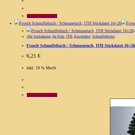
In den Warenkorb
Alle Stickdateien
,
für Kids
,
ITH
,
Kuscheltier
,
Schnuffeltücher
Frosch Schnuffeltuch / Schmusetuch, ITH Stickdatei 16×26
6,21
€
inkl. 19 % MwSt.
In den Warenkorb