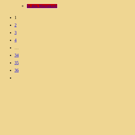
In den Warenkorb
1
2
3
4
…
34
35
36