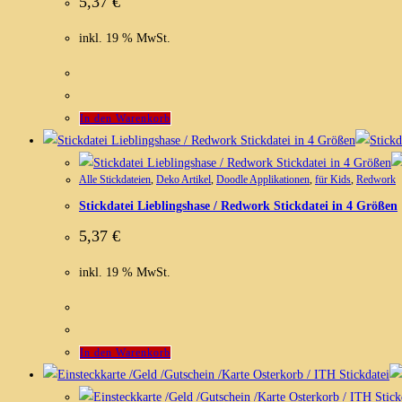
5,37
€
inkl. 19 % MwSt.
In den Warenkorb
Alle Stickdateien
,
Deko Artikel
,
Doodle Applikationen
,
für Kids
,
Redwork
Stickdatei Lieblingshase / Redwork Stickdatei in 4 Größen
5,37
€
inkl. 19 % MwSt.
In den Warenkorb