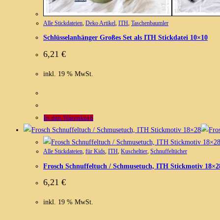
Alle Stickdateien
,
Deko Artikel
,
ITH
,
Taschenbaumler
Schlüsselanhänger Großes Set als ITH Stickdatei 10×10
6,21
€
inkl. 19 % MwSt.
In den Warenkorb
Alle Stickdateien
,
für Kids
,
ITH
,
Kuscheltier
,
Schnuffeltücher
Frosch Schnuffeltuch / Schmusetuch, ITH Stickmotiv 18×2
6,21
€
inkl. 19 % MwSt.