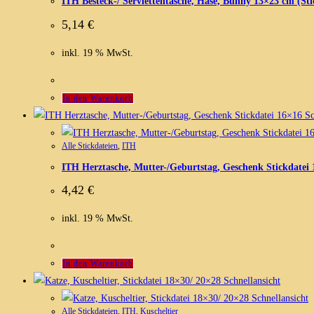
ITH Besteck-/ Serviettentasche, Hase, Bunny 13×23 cm (Sti
5,14
€
inkl. 19 % MwSt.
In den Warenkorb
Sc
Alle Stickdateien
,
ITH
ITH Herztasche, Mutter-/Geburtstag, Geschenk Stickdatei
4,42
€
inkl. 19 % MwSt.
In den Warenkorb
Schnellansicht
Schnellansicht
Alle Stickdateien
,
ITH
,
Kuscheltier