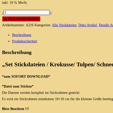
inkl. 19 % MwSt.
Set
-
+
Krokusse/
IN DEN WARENKORB
Tulpen/
Artikelnummer:
A216
Kategorien:
Alle Stickdateien
,
Deko Artikel
,
Doodle Ap
Schneeglöckchen
Beschreibung
/
Produktsicherheit
Redwork
Stickdateien
Beschreibung
Menge
„Set Stickdateien / Krokusse/ Tulpen/ Schn
*zum SOFORT DOWNLOAD*
*Datei zum Sticken*
Die Dateien werden komplett im Stickrahmen gestickt.
Es wird ein Stickrahmen mindestens 10×10 cm für die kleinste Größe benötigt 
Bitte Beachten !!!