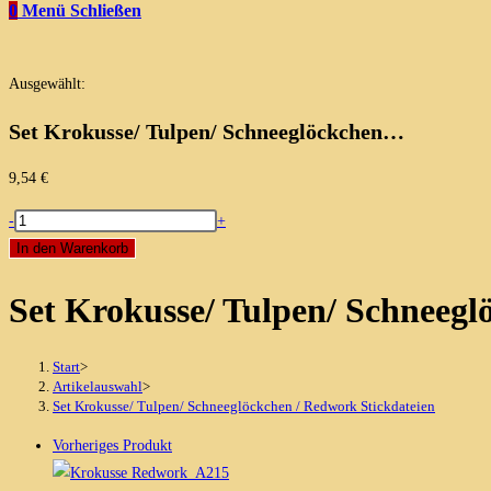
0
Menü
Schließen
Ausgewählt:
Set Krokusse/ Tulpen/ Schneeglöckchen…
9,54
€
Set
-
+
Krokusse/
In den Warenkorb
Tulpen/
Set Krokusse/ Tulpen/ Schneegl
Schneeglöckchen
/
Redwork
Start
>
Stickdateien
Artikelauswahl
>
Set Krokusse/ Tulpen/ Schneeglöckchen / Redwork Stickdateien
Menge
Vorheriges Produkt