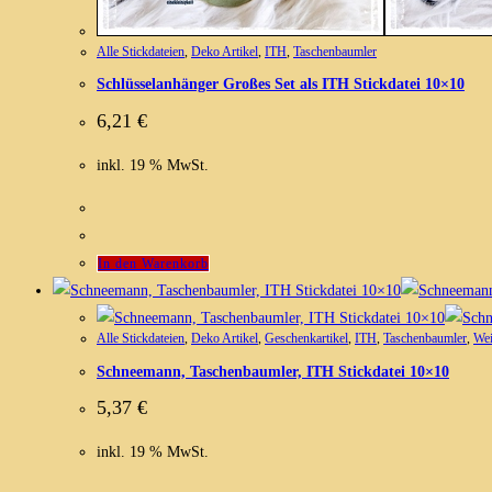
Alle Stickdateien
,
Deko Artikel
,
ITH
,
Taschenbaumler
Schlüsselanhänger Großes Set als ITH Stickdatei 10×10
6,21
€
inkl. 19 % MwSt.
In den Warenkorb
Alle Stickdateien
,
Deko Artikel
,
Geschenkartikel
,
ITH
,
Taschenbaumler
,
Wei
Schneemann, Taschenbaumler, ITH Stickdatei 10×10
5,37
€
inkl. 19 % MwSt.