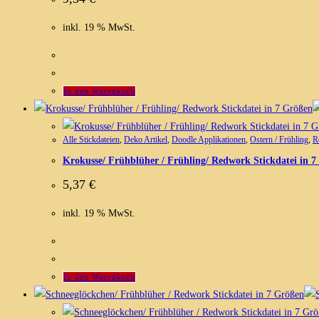
inkl. 19 % MwSt.
In den Warenkorb
Alle Stickdateien
,
Deko Artikel
,
Doodle Applikationen
,
Ostern / Frühling
,
R
Krokusse/ Frühblüher / Frühling/ Redwork Stickdatei in 
5,37
€
inkl. 19 % MwSt.
In den Warenkorb