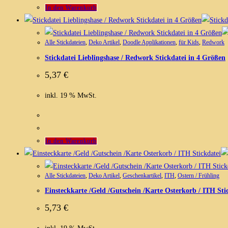
In den Warenkorb
Alle Stickdateien
,
Deko Artikel
,
Doodle Applikationen
,
für Kids
,
Redwork
Stickdatei Lieblingshase / Redwork Stickdatei in 4 Größen
5,37
€
inkl. 19 % MwSt.
In den Warenkorb
Alle Stickdateien
,
Deko Artikel
,
Geschenkartikel
,
ITH
,
Ostern / Frühling
Einsteckkarte /Geld /Gutschein /Karte Osterkorb / ITH Sti
5,73
€