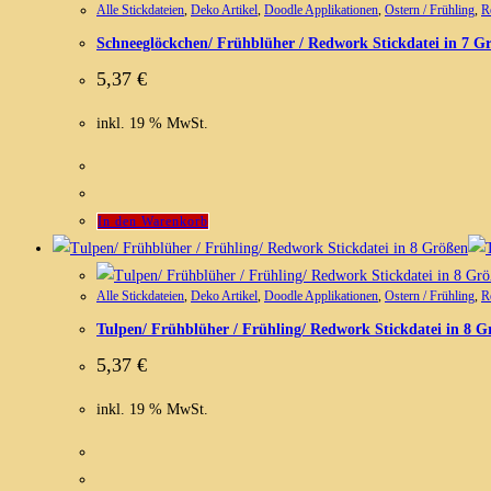
Alle Stickdateien
,
Deko Artikel
,
Doodle Applikationen
,
Ostern / Frühling
,
R
Schneeglöckchen/ Frühblüher / Redwork Stickdatei in 7 G
5,37
€
inkl. 19 % MwSt.
In den Warenkorb
Alle Stickdateien
,
Deko Artikel
,
Doodle Applikationen
,
Ostern / Frühling
,
R
Tulpen/ Frühblüher / Frühling/ Redwork Stickdatei in 8 G
5,37
€
inkl. 19 % MwSt.