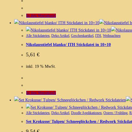
In den Warenkorb
Alle Stickdateien
,
Deko Artikel
,
Geschenkartikel
,
ITH
,
Weihnachten
Nikolausstiefel blanko/ ITH Stickdatei in 10×10
5,61
€
inkl. 19 % MwSt.
In den Warenkorb
Alle Stickdateien
,
Deko Artikel
,
Doodle Applikationen
,
Ostern / Frühling
,
R
Set Krokusse/ Tulpen/ Schneeglöckchen / Redwork Stickdat
9,54
€