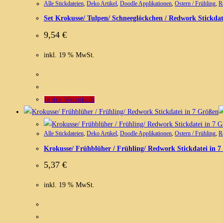
Alle Stickdateien
,
Deko Artikel
,
Doodle Applikationen
,
Ostern / Frühling
,
R
Set Krokusse/ Tulpen/ Schneeglöckchen / Redwork Stickdat
9,54
€
inkl. 19 % MwSt.
In den Warenkorb
Alle Stickdateien
,
Deko Artikel
,
Doodle Applikationen
,
Ostern / Frühling
,
R
Krokusse/ Frühblüher / Frühling/ Redwork Stickdatei in 
5,37
€
inkl. 19 % MwSt.