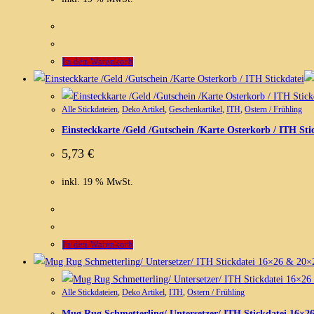
In den Warenkorb
Alle Stickdateien
,
Deko Artikel
,
Geschenkartikel
,
ITH
,
Ostern / Frühling
Einsteckkarte /Geld /Gutschein /Karte Osterkorb / ITH Sti
5,73
€
inkl. 19 % MwSt.
In den Warenkorb
Alle Stickdateien
,
Deko Artikel
,
ITH
,
Ostern / Frühling
Mug Rug Schmetterling/ Untersetzer/ ITH Stickdatei 16×2