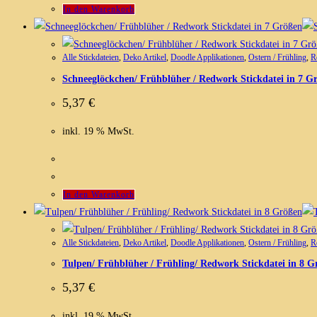
In den Warenkorb
Alle Stickdateien
,
Deko Artikel
,
Doodle Applikationen
,
Ostern / Frühling
,
R
Schneeglöckchen/ Frühblüher / Redwork Stickdatei in 7 G
5,37
€
inkl. 19 % MwSt.
In den Warenkorb
Alle Stickdateien
,
Deko Artikel
,
Doodle Applikationen
,
Ostern / Frühling
,
R
Tulpen/ Frühblüher / Frühling/ Redwork Stickdatei in 8 G
5,37
€
inkl. 19 % MwSt.