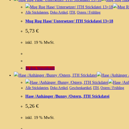
Alle Stickdateien
,
Deko Artikel
,
ITH
,
Ostern / Frühling
Mug Rug Hase/ Untersetzer/ ITH Stickdatei 13×18
5,73
€
inkl. 19 % MwSt.
In den Warenkorb
Alle Stickdateien
,
Deko Artikel
,
Geschenkartikel
,
ITH
,
Ostern / Frühling
Hase /Anhänger /Bunny /Ostern, ITH Stickdatei
5,26
€
inkl. 19 % MwSt.