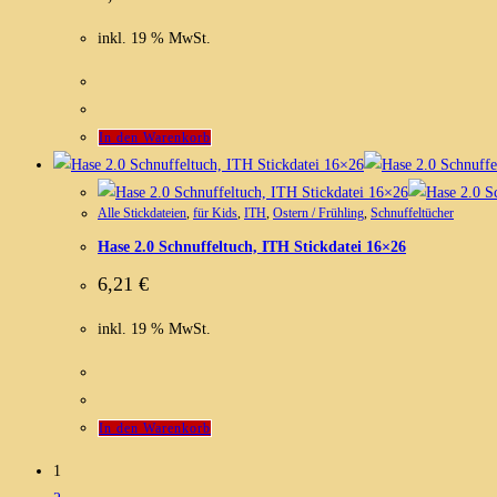
inkl. 19 % MwSt.
In den Warenkorb
Alle Stickdateien
,
für Kids
,
ITH
,
Ostern / Frühling
,
Schnuffeltücher
Hase 2.0 Schnuffeltuch, ITH Stickdatei 16×26
6,21
€
inkl. 19 % MwSt.
In den Warenkorb
1