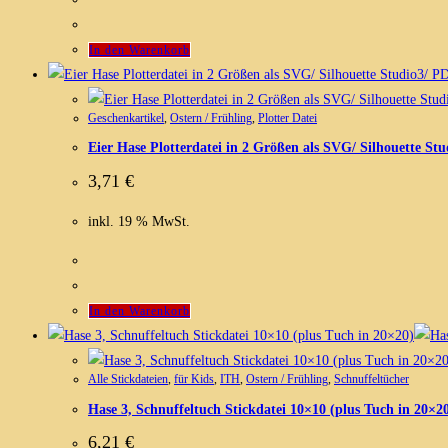
In den Warenkorb
Geschenkartikel
,
Ostern / Frühling
,
Plotter Datei
Eier Hase Plotterdatei in 2 Größen als SVG/ Silhouette St
3,71
€
inkl. 19 % MwSt.
In den Warenkorb
Alle Stickdateien
,
für Kids
,
ITH
,
Ostern / Frühling
,
Schnuffeltücher
Hase 3, Schnuffeltuch Stickdatei 10×10 (plus Tuch in 20×2
6,21
€