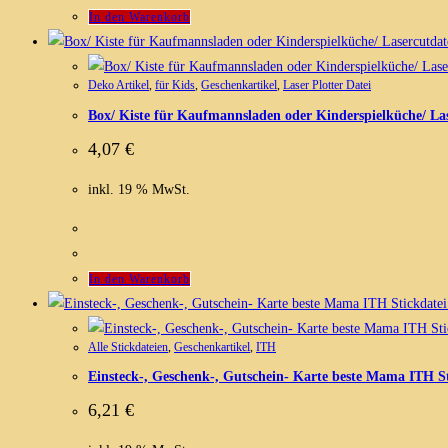
In den Warenkorb
Deko Artikel
,
für Kids
,
Geschenkartikel
,
Laser Plotter Datei
Box/ Kiste für Kaufmannsladen oder Kinderspielküche/ La
4,07
€
inkl. 19 % MwSt.
In den Warenkorb
Alle Stickdateien
,
Geschenkartikel
,
ITH
Einsteck-, Geschenk-, Gutschein- Karte beste Mama ITH St
6,21
€