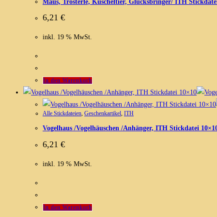
Maus, Trösterle, Kuscheltier, Glücksbringer/ ITH Stickdate
6,21
€
inkl. 19 % MwSt.
In den Warenkorb
Alle Stickdateien
,
Geschenkartikel
,
ITH
Vogelhaus /Vogelhäuschen /Anhänger, ITH Stickdatei 10×1
6,21
€
inkl. 19 % MwSt.
In den Warenkorb