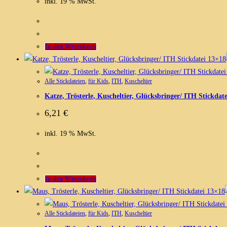
inkl. 19 % MwSt.
In den Warenkorb
Alle Stickdateien
,
für Kids
,
ITH
,
Kuscheltier
Katze, Trösterle, Kuscheltier, Glücksbringer/ ITH Stickdat
6,21
€
inkl. 19 % MwSt.
In den Warenkorb
Alle Stickdateien
,
für Kids
,
ITH
,
Kuscheltier