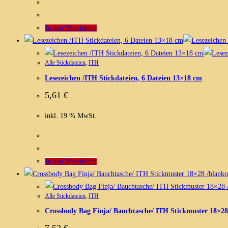
In den Warenkorb
Alle Stickdateien
,
ITH
Lesezeichen /ITH Stickdateien, 6 Dateien 13×18 cm
5,61
€
inkl. 19 % MwSt.
In den Warenkorb
Alle Stickdateien
,
ITH
Crossbody Bag Finja/ Bauchtasche/ ITH Stickmuster 18×28
7,52
€