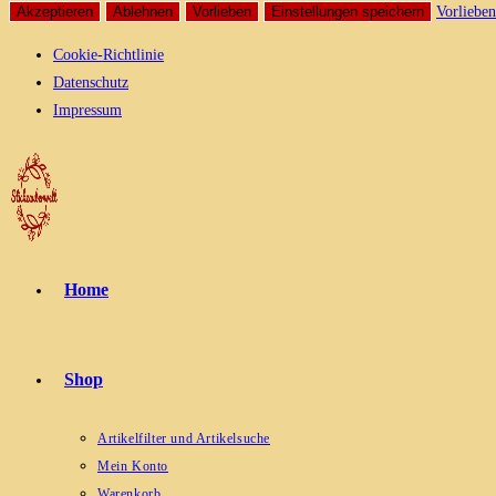
Akzeptieren
Ablehnen
Vorlieben
Einstellungen speichern
Vorlieben
Cookie-Richtlinie
Datenschutz
Impressum
Zum
Inhalt
springen
Home
Shop
Artikelfilter und Artikelsuche
Mein Konto
Warenkorb