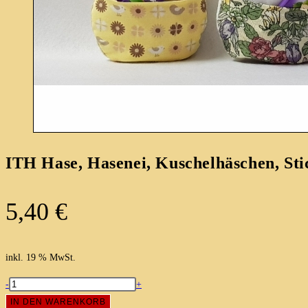
ITH Hase, Hasenei, Kuschelhäschen, Sti
5,40
€
inkl. 19 % MwSt.
ITH
-
+
Hase,
IN DEN WARENKORB