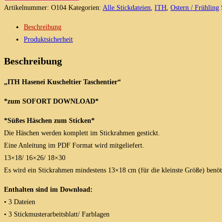
Hasenei,
Artikelnummer:
O104
Kategorien:
Alle Stickdateien
,
ITH
,
Ostern / Frühling
Kuschelhäschen,
Beschreibung
Stickdatei
Produktsicherheit
in
3
Beschreibung
Größen
Menge
„ITH Hasenei Kuscheltier Taschentier“
*zum SOFORT DOWNLOAD*
*Süßes Häschen zum Sticken*
Die Häschen werden komplett im Stickrahmen gestickt.
Eine Anleitung im PDF Format wird mitgeliefert.
13×18/ 16×26/ 18×30
Es wird ein Stickrahmen mindestens 13×18 cm (für die kleinste Größe) benöti
Enthalten sind im Download:
• 3 Dateien
• 3 Stickmusterarbeitsblatt/ Farblagen