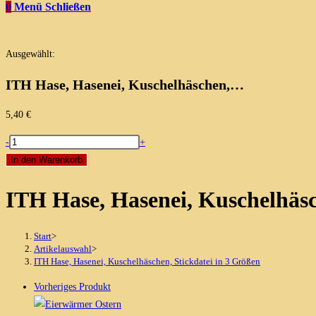
0
Menü
Schließen
Ausgewählt:
ITH Hase, Hasenei, Kuschelhäschen,…
5,40
€
ITH
-
+
Hase,
In den Warenkorb
Hasenei,
ITH Hase, Hasenei, Kuschelhäsc
Kuschelhäschen,
Stickdatei
in
Start
>
3
Artikelauswahl
>
ITH Hase, Hasenei, Kuschelhäschen, Stickdatei in 3 Größen
Größen
Menge
Vorheriges Produkt