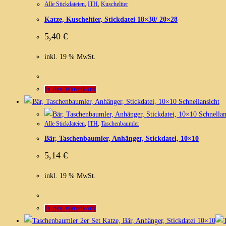
Alle Stickdateien
,
ITH
,
Kuscheltier
Katze, Kuscheltier, Stickdatei 18×30/ 20×28
5,40
€
inkl. 19 % MwSt.
In den Warenkorb
Schnellansicht
Schnellan
Alle Stickdateien
,
ITH
,
Taschenbaumler
Bär, Taschenbaumler, Anhänger, Stickdatei, 10×10
5,14
€
inkl. 19 % MwSt.
In den Warenkorb