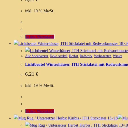
inkl. 19 % MwSt.
In den Warenkorb
Alle Stickdateien
,
Deko Artikel
,
Herbst
,
Redwork
,
Weihnachten
,
Winter
Lichtbeutel Winterhäuser, ITH Stickdatei mit Redworkmu
6,21
€
inkl. 19 % MwSt.
In den Warenkorb