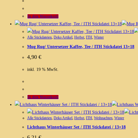
In den Warenkorb
Alle Stickdateien
,
Deko Artikel
,
Herbst
,
ITH
,
Winter
Mug Rug/ Untersetzer Kaffee, Tee / ITH Stickdatei 13×18
4,90
€
inkl. 19 % MwSt.
In den Warenkorb
Alle Stickdateien
,
Deko Artikel
,
Herbst
,
ITH
,
Weihnachten
,
Winter
Lichthaus Winterhäuser Set / ITH Stickdatei / 13×18
6,21
€