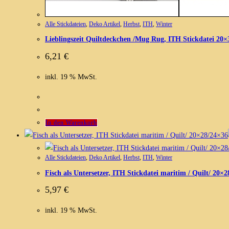
Alle Stickdateien
,
Deko Artikel
,
Herbst
,
ITH
,
Winter
Lieblingszeit Quiltdeckchen /Mug Rug, ITH Stickdatei 20×
6,21
€
inkl. 19 % MwSt.
In den Warenkorb
Alle Stickdateien
,
Deko Artikel
,
Herbst
,
ITH
,
Winter
Fisch als Untersetzer, ITH Stickdatei maritim / Quilt/ 20×
5,97
€
inkl. 19 % MwSt.