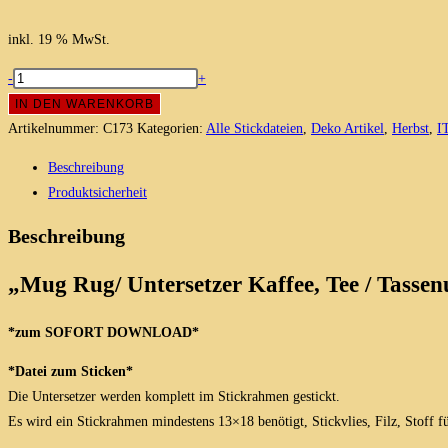
inkl. 19 % MwSt.
Mug
-
+
Rug/
IN DEN WARENKORB
Untersetzer
Artikelnummer:
C173
Kategorien:
Alle Stickdateien
,
Deko Artikel
,
Herbst
,
I
Kaffee,
Beschreibung
Tee
Produktsicherheit
/
ITH
Beschreibung
Stickdatei
13x18
„Mug Rug/ Untersetzer Kaffee, Tee / Tassen
Menge
*zum SOFORT DOWNLOAD*
*Datei zum Sticken*
Die Untersetzer werden komplett im Stickrahmen gestickt.
Es wird ein Stickrahmen mindestens 13×18 benötigt, Stickvlies, Filz, Stoff f