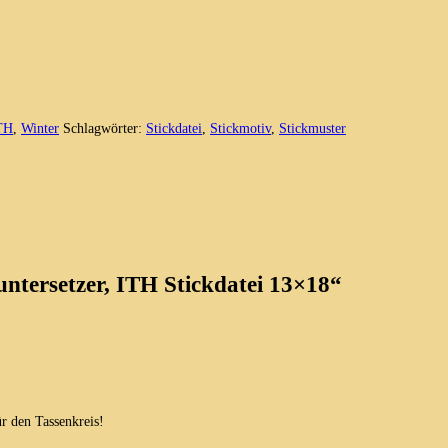
TH
,
Winter
Schlagwörter:
Stickdatei
,
Stickmotiv
,
Stickmuster
untersetzer, ITH Stickdatei 13×18“
ür den Tassenkreis!