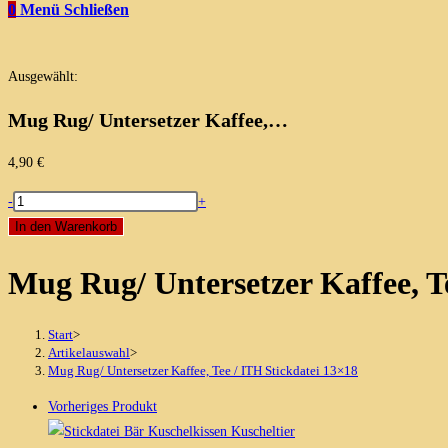
0
Menü
Schließen
Ausgewählt:
Mug Rug/ Untersetzer Kaffee,…
4,90
€
Mug
-
+
Rug/
In den Warenkorb
Untersetzer
Mug Rug/ Untersetzer Kaffee, T
Kaffee,
Tee
/
Start
>
ITH
Artikelauswahl
>
Mug Rug/ Untersetzer Kaffee, Tee / ITH Stickdatei 13×18
Stickdatei
13x18
Vorheriges Produkt
Menge