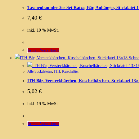
Taschenbaumler 2er Set Katze, Bär, Anhänger, Stickdatei 
7,40
€
inkl. 19 % MwSt.
In den Warenkorb
Schnel
Alle Stickdateien
,
ITH
,
Kuscheltier
ITH Bär, Versteckbärchen, Kuschelbärchen, Stickdatei 13×
5,02
€
inkl. 19 % MwSt.
In den Warenkorb