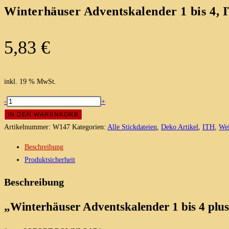
Winterhäuser Adventskalender 1 bis 4, 
5,83
€
inkl. 19 % MwSt.
Winterhäuser
-
+
Adventskalender
IN DEN WARENKORB
1
Artikelnummer:
W147
Kategorien:
Alle Stickdateien
,
Deko Artikel
,
ITH
,
Wei
bis
Beschreibung
4,
Produktsicherheit
ITH
Stickdatei
Beschreibung
+
Blanko
„Winterhäuser Adventskalender 1 bis 4 plus
Set
Menge