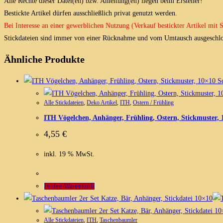
Alle Rechte dieser Datei(en) bzw. Anleitung(en) liegen beim Ersteller!
Bestickte Artikel dürfen ausschließlich privat genutzt werden.
Bei Interesse an einer gewerblichen Nutzung (Verkauf bestickter Artikel mit
Stickdateien sind immer von einer Rücknahme und vom Umtausch ausgeschlo
Ähnliche Produkte
Sc
Alle Stickdateien
,
Deko Artikel
,
ITH
,
Ostern / Frühling
ITH Vögelchen, Anhänger, Frühling, Ostern, Stickmuster, 
4,55
€
inkl. 19 % MwSt.
In den Warenkorb
Alle Stickdateien
,
ITH
,
Taschenbaumler