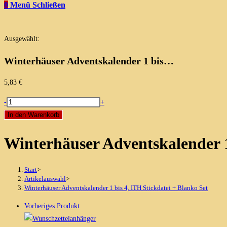
0
Menü
Schließen
Ausgewählt:
Winterhäuser Adventskalender 1 bis…
5,83
€
Winterhäuser
-
+
Adventskalender
In den Warenkorb
1
Winterhäuser Adventskalender 1
bis
4,
ITH
Start
>
Stickdatei
Artikelauswahl
>
Winterhäuser Adventskalender 1 bis 4, ITH Stickdatei + Blanko Set
+
Blanko
Vorheriges Produkt
Set