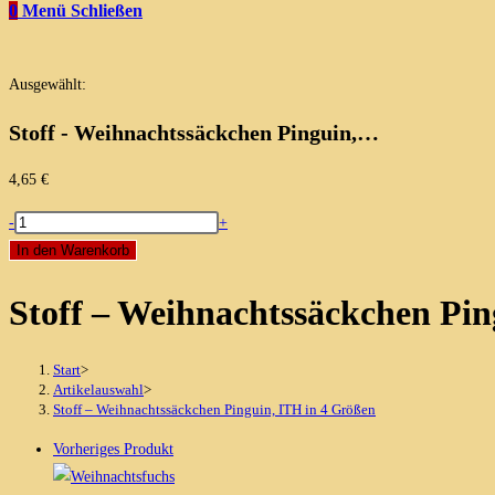
0
Menü
Schließen
Ausgewählt:
Stoff - Weihnachtssäckchen Pinguin,…
4,65
€
Stoff
-
+
-
In den Warenkorb
Weihnachtssäckchen
Stoff – Weihnachtssäckchen Pin
Pinguin,
ITH
in
Start
>
4
Artikelauswahl
>
Stoff – Weihnachtssäckchen Pinguin, ITH in 4 Größen
Größen
Menge
Vorheriges Produkt