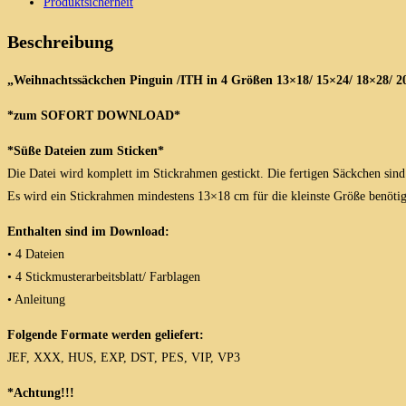
Produktsicherheit
in
4
Beschreibung
Größen
Menge
„Weihnachtssäckchen Pinguin /ITH in 4 Größen 13×18/ 15×24/ 18×28/ 2
*zum SOFORT DOWNLOAD*
*Süße Dateien zum Sticken*
Die Datei wird komplett im Stickrahmen gestickt. Die fertigen Säckchen sind 
Es wird ein Stickrahmen mindestens 13×18 cm für die kleinste Größe benötig
Enthalten sind im Download:
• 4 Dateien
• 4 Stickmusterarbeitsblatt/ Farblagen
• Anleitung
Folgende Formate werden geliefert:
JEF, XXX, HUS, EXP, DST, PES, VIP, VP3
*Achtung!!!