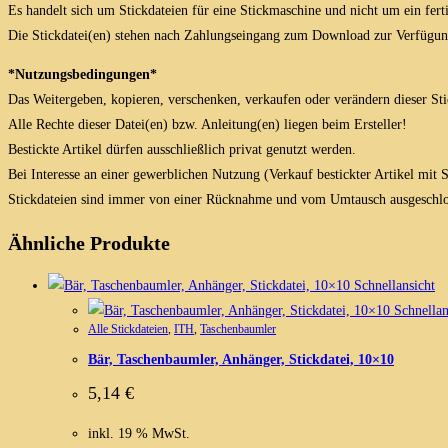
Es handelt sich um Stickdateien für eine Stickmaschine und nicht um ein fert
Die Stickdatei(en) stehen nach Zahlungseingang zum Download zur Verfügun
*Nutzungsbedingungen*
Das Weitergeben, kopieren, verschenken, verkaufen oder verändern dieser Stick
Alle Rechte dieser Datei(en) bzw. Anleitung(en) liegen beim Ersteller!
Bestickte Artikel dürfen ausschließlich privat genutzt werden.
Bei Interesse an einer gewerblichen Nutzung (Verkauf bestickter Artikel mit
Stickdateien sind immer von einer Rücknahme und vom Umtausch ausgeschlo
Ähnliche Produkte
Schnellansicht
Schnellan
Alle Stickdateien
,
ITH
,
Taschenbaumler
Bär, Taschenbaumler, Anhänger, Stickdatei, 10×10
5,14
€
inkl. 19 % MwSt.