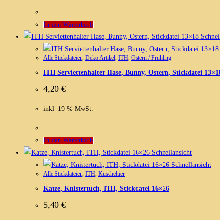
In den Warenkorb
Schnell
Alle Stickdateien
,
Deko Artikel
,
ITH
,
Ostern / Frühling
ITH Serviettenhalter Hase, Bunny, Ostern, Stickdatei 13×1
4,20
€
inkl. 19 % MwSt.
In den Warenkorb
Schnellansicht
Schnellansicht
Alle Stickdateien
,
ITH
,
Kuscheltier
Katze, Knistertuch, ITH, Stickdatei 16×26
5,40
€