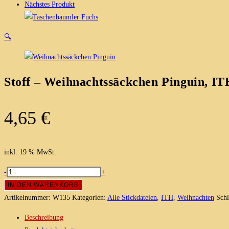
Nächstes Produkt
🔍
Stoff – Weihnachtssäckchen Pinguin, IT
4,65
€
inkl. 19 % MwSt.
Stoff
-
+
-
IN DEN WARENKORB
Weihnachtssäckchen
Artikelnummer:
W135
Kategorien:
Alle Stickdateien
,
ITH
,
Weihnachten
Sch
Pinguin,
Beschreibung
ITH