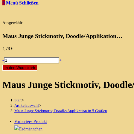
0
Menü
Schließen
Ausgewählt:
Maus Junge Stickmotiv, Doodle/Applikation…
4,78
€
Maus
-
+
Junge
In den Warenkorb
Stickmotiv,
Maus Junge Stickmotiv, Doodle
Doodle/Applikation
in
5
Start
>
Größen
Artikelauswahl
>
Maus Junge Stickmotiv, Doodle/Applikation in 5 Größen
Menge
Vorheriges Produkt