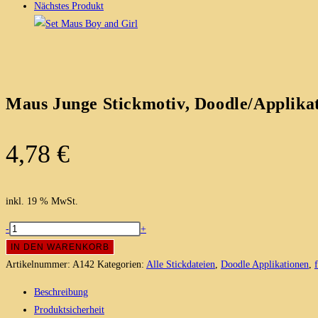
Nächstes Produkt
Maus Junge Stickmotiv, Doodle/Applika
4,78
€
inkl. 19 % MwSt.
Maus
-
+
Junge
IN DEN WARENKORB
Stickmotiv,
Artikelnummer:
A142
Kategorien:
Alle Stickdateien
,
Doodle Applikationen
,
Doodle/Applikation
Beschreibung
in
Produktsicherheit
5