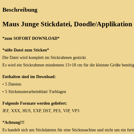
Größen
Beschreibung
Menge
Maus Junge Stickdatei, Doodle/Applikation 
*zum SOFORT DOWNLOAD*
*süße Datei zum Sticken*
Die Datei wird komplett im Stickrahmen gestickt.
Es wird ein Stickrahmen mindestens 13×18 cm für die kleinste Größe benötigt
Enthalten sind im Download:
• 5 Dateien
• 5 Stickmusterarbeitsblatt/ Farblagen
Folgende Formate werden geliefert:
JEF, XXX, HUS, EXP, DST, PES, VIP, VP3
*Achtung!!!
Es handelt sich um Stickdateien für eine Stickmaschine und nicht um ein fert