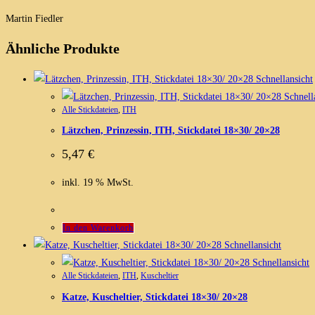
Martin Fiedler
Ähnliche Produkte
Schnellansicht
Schnell
Alle Stickdateien
,
ITH
Lätzchen, Prinzessin, ITH, Stickdatei 18×30/ 20×28
5,47
€
inkl. 19 % MwSt.
In den Warenkorb
Schnellansicht
Schnellansicht
Alle Stickdateien
,
ITH
,
Kuscheltier
Katze, Kuscheltier, Stickdatei 18×30/ 20×28