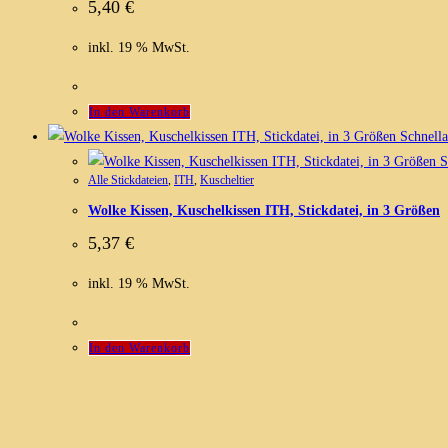
5,40
€
inkl. 19 % MwSt.
In den Warenkorb
Schnella
S
Alle Stickdateien
,
ITH
,
Kuscheltier
Wolke Kissen, Kuschelkissen ITH, Stickdatei, in 3 Größen
5,37
€
inkl. 19 % MwSt.
In den Warenkorb