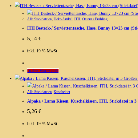
Alle Stickdateien
,
Deko Artikel
,
ITH
,
Ostern / Frühling
ITH Besteck-/ Serviettentasche, Hase, Bunny 13×23 cm (Sti
5,14
€
inkl. 19 % MwSt.
In den Warenkorb
Alle Stickdateien
,
Kuscheltier
Alpaka / Lama Kissen, Kuschelkissen, ITH, Stickdatei in 
5,26
€
inkl. 19 % MwSt.