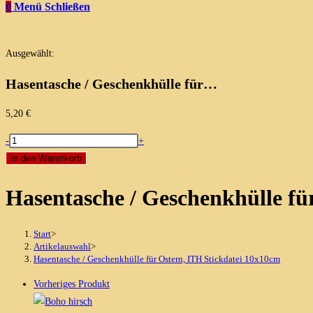
0
Menü
Schließen
Ausgewählt:
Hasentasche / Geschenkhülle für…
5,20
€
Hasentasche
-
+
/
In den Warenkorb
Geschenkhülle
Hasentasche / Geschenkhülle fü
für
Ostern,
ITH
Start
>
Stickdatei
Artikelauswahl
>
Hasentasche / Geschenkhülle für Ostern, ITH Stickdatei 10x10cm
10x10cm
Menge
Vorheriges Produkt