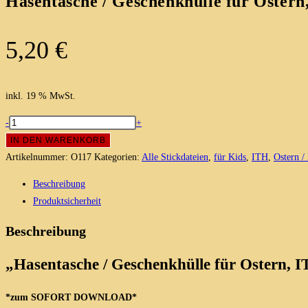
Hasentasche / Geschenkhülle für Ostern
5,20
€
inkl. 19 % MwSt.
Hasentasche
-
+
/
IN DEN WARENKORB
Geschenkhülle
Artikelnummer:
O117
Kategorien:
Alle Stickdateien
,
für Kids
,
ITH
,
Ostern /
für
Beschreibung
Ostern,
Produktsicherheit
ITH
Stickdatei
Beschreibung
10x10cm
Menge
„Hasentasche / Geschenkhülle für Ostern, 
*zum SOFORT DOWNLOAD*