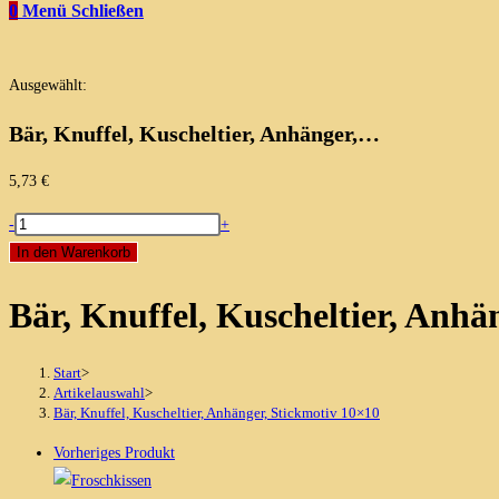
0
Menü
Schließen
Ausgewählt:
Bär, Knuffel, Kuscheltier, Anhänger,…
5,73
€
Bär,
-
+
Knuffel,
In den Warenkorb
Kuscheltier,
Bär, Knuffel, Kuscheltier, Anhä
Anhänger,
Stickmotiv
10x10
Start
>
Menge
Artikelauswahl
>
Bär, Knuffel, Kuscheltier, Anhänger, Stickmotiv 10×10
Vorheriges Produkt