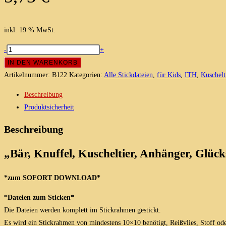
inkl. 19 % MwSt.
Bär,
-
+
Knuffel,
IN DEN WARENKORB
Kuscheltier,
Artikelnummer:
B122
Kategorien:
Alle Stickdateien
,
für Kids
,
ITH
,
Kuschelt
Anhänger,
Beschreibung
Stickmotiv
Produktsicherheit
10x10
Menge
Beschreibung
„Bär, Knuffel, Kuscheltier, Anhänger, Glück
*zum SOFORT DOWNLOAD*
*Dateien zum Sticken*
Die Dateien werden komplett im Stickrahmen gestickt.
Es wird ein Stickrahmen von mindestens 10×10 benötigt, Reißvlies, Stoff ode