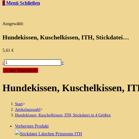
0
Menü
Schließen
Ausgewählt:
Hundekissen, Kuschelkissen, ITH, Stickdatei…
5,61
€
Hundekissen,
-
+
Kuschelkissen,
In den Warenkorb
ITH,
Hundekissen, Kuschelkissen, IT
Stickdatei
in
4
Start
>
Größen
Artikelauswahl
>
Hundekissen, Kuschelkissen, ITH, Stickdatei in 4 Größen
Menge
Vorheriges Produkt