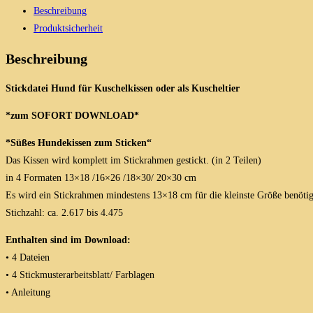
Stickdatei
Beschreibung
in
Produktsicherheit
4
Größen
Beschreibung
Menge
Stickdatei Hund für Kuschelkissen oder als Kuscheltier
*zum SOFORT DOWNLOAD*
*Süßes Hundekissen zum Sticken“
Das Kissen wird komplett im Stickrahmen gestickt. (in 2 Teilen)
in 4 Formaten 13×18 /16×26 /18×30/ 20×30 cm
Es wird ein Stickrahmen mindestens 13×18 cm für die kleinste Größe benötigt
Stichzahl: ca. 2.617 bis 4.475
Enthalten sind im Download:
• 4 Dateien
• 4 Stickmusterarbeitsblatt/ Farblagen
• Anleitung