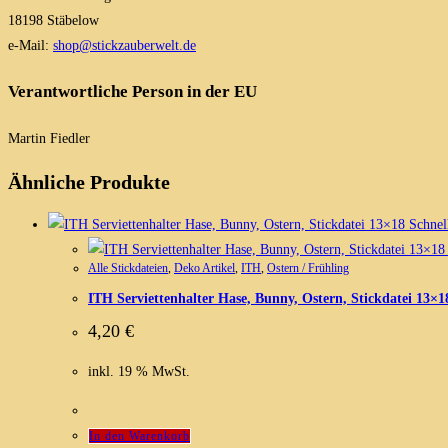
18198 Stäbelow
e-Mail:
shop@stickzauberwelt.de
Verantwortliche Person in der EU
Martin Fiedler
Ähnliche Produkte
Schnell
Alle Stickdateien
,
Deko Artikel
,
ITH
,
Ostern / Frühling
ITH Serviettenhalter Hase, Bunny, Ostern, Stickdatei 13×1
4,20
€
inkl. 19 % MwSt.
In den Warenkorb