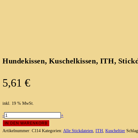
Hundekissen, Kuschelkissen, ITH, Stick
5,61
€
inkl. 19 % MwSt.
Hundekissen,
-
+
Kuschelkissen,
IN DEN WARENKORB
ITH,
Artikelnummer:
C114
Kategorien:
Alle Stickdateien
,
ITH
,
Kuscheltier
Schla