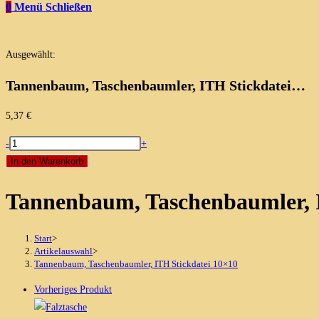
0
Menü
Schließen
Ausgewählt:
Tannenbaum, Taschenbaumler, ITH Stickdatei…
5,37
€
Tannenbaum,
-
+
Taschenbaumler,
In den Warenkorb
ITH
Tannenbaum, Taschenbaumler, 
Stickdatei
10x10
Menge
Start
>
Artikelauswahl
>
Tannenbaum, Taschenbaumler, ITH Stickdatei 10×10
Vorheriges Produkt