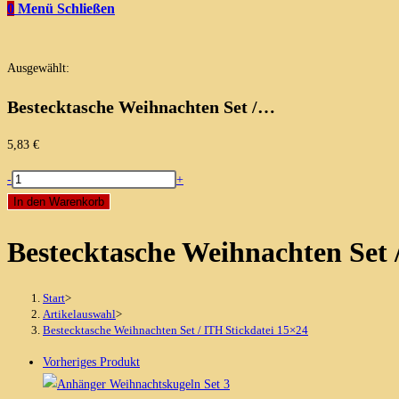
0
Menü
Schließen
Ausgewählt:
Bestecktasche Weihnachten Set /…
5,83
€
Bestecktasche
-
+
Weihnachten
In den Warenkorb
Set
Bestecktasche Weihnachten Set 
/
ITH
Stickdatei
Start
>
15x24
Artikelauswahl
>
Bestecktasche Weihnachten Set / ITH Stickdatei 15×24
Menge
Vorheriges Produkt