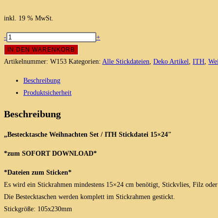
inkl. 19 % MwSt.
Bestecktasche
-
+
Weihnachten
IN DEN WARENKORB
Set
Artikelnummer:
W153
Kategorien:
Alle Stickdateien
,
Deko Artikel
,
ITH
,
Wei
/
Beschreibung
ITH
Produktsicherheit
Stickdatei
15x24
Beschreibung
Menge
„Bestecktasche Weihnachten Set / ITH Stickdatei 15×24″
*zum SOFORT DOWNLOAD*
*Dateien zum Sticken*
Es wird ein Stickrahmen mindestens 15×24 cm benötigt, Stickvlies, Filz oder
Die Bestecktaschen werden komplett im Stickrahmen gestickt.
Stickgröße: 105x230mm