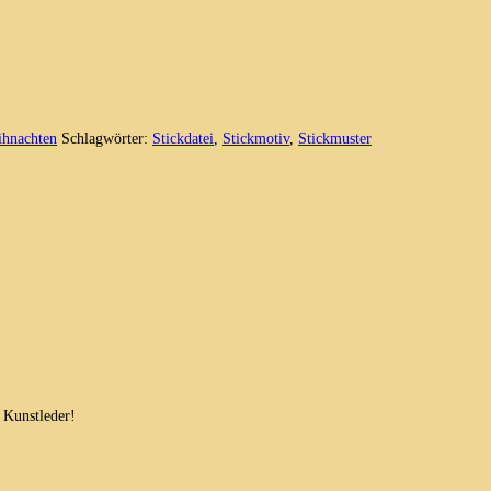
hnachten
Schlagwörter:
Stickdatei
,
Stickmotiv
,
Stickmuster
 Kunstleder!