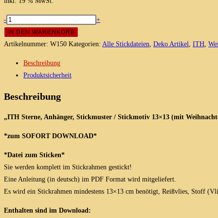
inkl. 19 % MwSt.
Sterne,
-
+
Anhänger
IN DEN WARENKORB
als
Artikelnummer:
W150
Kategorien:
Alle Stickdateien
,
Deko Artikel
,
ITH
,
Wei
ITH
Beschreibung
Stickdatei
Produktsicherheit
/
Stickmotiv
Beschreibung
13x13
Menge
„ITH Sterne, Anhänger, Stickmuster / Stickmotiv 13×13 (mit Weihnacht
*zum SOFORT DOWNLOAD*
*Datei zum Sticken*
Sie werden komplett im Stickrahmen gestickt!
Eine Anleitung (in deutsch) im PDF Format wird mitgeliefert.
Es wird ein Stickrahmen mindestens 13×13 cm benötigt, Reißvlies, Stoff (Vli
Enthalten sind im Download: