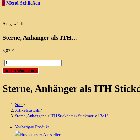
0
Menü
Schließen
Ausgewählt:
Sterne, Anhänger als ITH…
5,83
€
Sterne,
-
+
Anhänger
In den Warenkorb
als
Sterne, Anhänger als ITH Stickd
ITH
Stickdatei
/
Start
>
Stickmotiv
Artikelauswahl
>
Sterne, Anhänger als ITH Stickdatei / Stickmotiv 13×13
13x13
Menge
Vorheriges Produkt