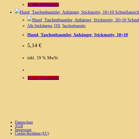
In den Warenkorb
Schnellansich
Schnel
Alle Stickdateien
,
ITH
,
Taschenbaumler
Hund, Taschenbaumler, Anhänger, Stickmotiv, 10×10
5,14
€
inkl. 19 % MwSt.
In den Warenkorb
Datenschutz
AGB
Impressum
Cookie-Richtlinie (EU)