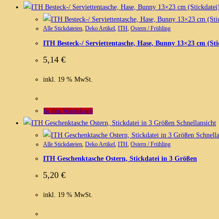
Alle Stickdateien
,
Deko Artikel
,
ITH
,
Ostern / Frühling
ITH Besteck-/ Serviettentasche, Hase, Bunny 13×23 cm (Sti
5,14
€
inkl. 19 % MwSt.
In den Warenkorb
Schnellansicht
Schnella
Alle Stickdateien
,
Deko Artikel
,
ITH
,
Ostern / Frühling
ITH Geschenktasche Ostern, Stickdatei in 3 Größen
5,20
€
inkl. 19 % MwSt.