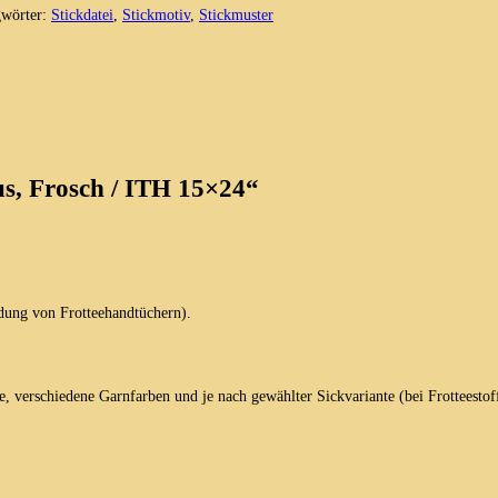
gwörter:
Stickdatei
,
Stickmotiv
,
Stickmuster
s, Frosch / ITH 15×24“
dung von Frotteehandtüchern).
e, verschiedene Garnfarben und je nach gewählter Sickvariante (bei Frotteestof