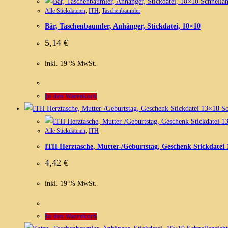
Schnellan
Alle Stickdateien
,
ITH
,
Taschenbaumler
Bär, Taschenbaumler, Anhänger, Stickdatei, 10×10
5,14
€
inkl. 19 % MwSt.
In den Warenkorb
Sc
Alle Stickdateien
,
ITH
ITH Herztasche, Mutter-/Geburtstag, Geschenk Stickdatei
4,42
€
inkl. 19 % MwSt.
In den Warenkorb