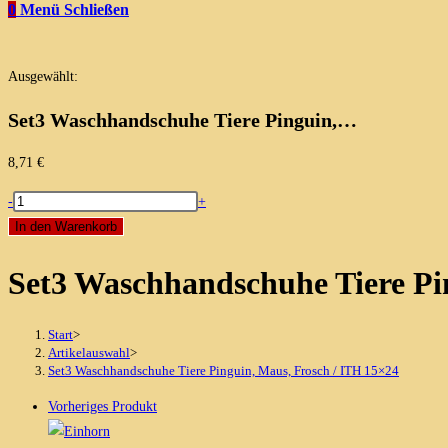
0
Menü
Schließen
Ausgewählt:
Set3 Waschhandschuhe Tiere Pinguin,…
8,71
€
Set3
-
+
Waschhandschuhe
In den Warenkorb
Tiere
Set3 Waschhandschuhe Tiere Pi
Pinguin,
Maus,
Frosch
Start
>
/
Artikelauswahl
>
Set3 Waschhandschuhe Tiere Pinguin, Maus, Frosch / ITH 15×24
ITH
15x24
Vorheriges Produkt
Menge