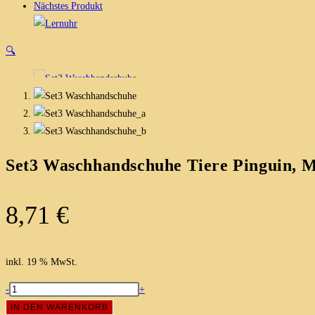
Nächstes Produkt
🔍
Set3 Waschhandschuhe Tiere Pinguin, M
8,71
€
inkl. 19 % MwSt.
Set3
-
+
Waschhandschuhe
IN DEN WARENKORB