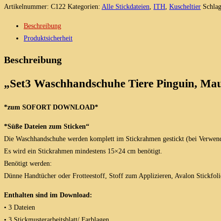
Tiere
Artikelnummer:
C122
Kategorien:
Alle Stickdateien
,
ITH
,
Kuscheltier
Schla
Pinguin,
Beschreibung
Maus,
Produktsicherheit
Frosch
/
Beschreibung
ITH
15x24
„Set3 Waschhandschuhe Tiere Pinguin, Mau
Menge
*zum SOFORT DOWNLOAD*
*Süße Dateien zum Sticken“
Die Waschhandschuhe werden komplett im Stickrahmen gestickt (bei Verwen
Es wird ein Stickrahmen mindestens 15×24 cm benötigt.
Benötigt werden:
Dünne Handtücher oder Frotteestoff, Stoff zum Applizieren, Avalon Stickfoli
Enthalten sind im Download:
• 3 Dateien
• 3 Stickmusterarbeitsblatt/ Farblagen