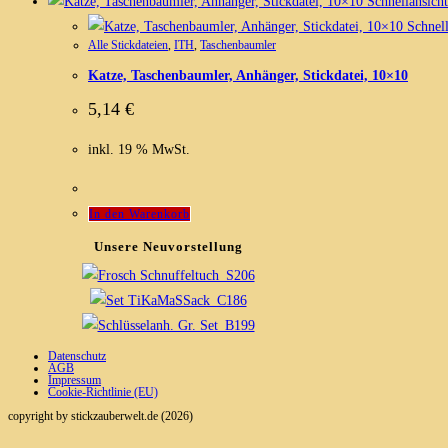
Schnellansicht
Schnell
Alle Stickdateien
,
ITH
,
Taschenbaumler
Katze, Taschenbaumler, Anhänger, Stickdatei, 10×10
5,14
€
inkl. 19 % MwSt.
In den Warenkorb
Unsere Neuvorstellung
Datenschutz
AGB
Impressum
Cookie-Richtlinie (EU)
copyright by stickzauberwelt.de (2026)