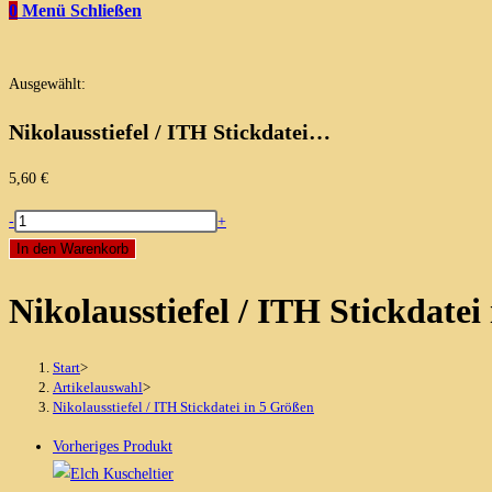
0
Menü
Schließen
Ausgewählt:
Nikolausstiefel / ITH Stickdatei…
5,60
€
Nikolausstiefel
-
+
/
In den Warenkorb
ITH
Nikolausstiefel / ITH Stickdatei
Stickdatei
in
5
Start
>
Größen
Artikelauswahl
>
Nikolausstiefel / ITH Stickdatei in 5 Größen
Menge
Vorheriges Produkt