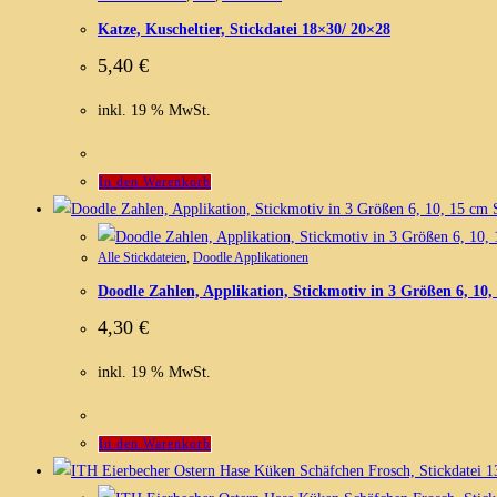
Katze, Kuscheltier, Stickdatei 18×30/ 20×28
5,40
€
inkl. 19 % MwSt.
In den Warenkorb
S
Alle Stickdateien
,
Doodle Applikationen
Doodle Zahlen, Applikation, Stickmotiv in 3 Größen 6, 10,
4,30
€
inkl. 19 % MwSt.
In den Warenkorb