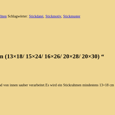
hten
Schlagwörter:
Stickdatei
,
Stickmotiv
,
Stickmuster
ßen (13×18/ 15×24/ 16×26/ 20×28/ 20×30) “
ind von innen sauber verarbeitet.Es wird ein Stickrahmen mindestens 13×18 cm 