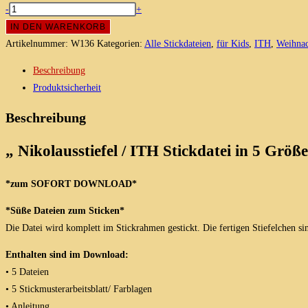
Nikolausstiefel
-
+
/
IN DEN WARENKORB
ITH
Artikelnummer:
W136
Kategorien:
Alle Stickdateien
,
für Kids
,
ITH
,
Weihnac
Stickdatei
Beschreibung
in
Produktsicherheit
5
Größen
Beschreibung
Menge
„ Nikolausstiefel / ITH Stickdatei in 5 Grö
*zum SOFORT DOWNLOAD*
*Süße Dateien zum Sticken*
Die Datei wird komplett im Stickrahmen gestickt. Die fertigen Stiefelchen s
Enthalten sind im Download:
• 5 Dateien
• 5 Stickmusterarbeitsblatt/ Farblagen
• Anleitung