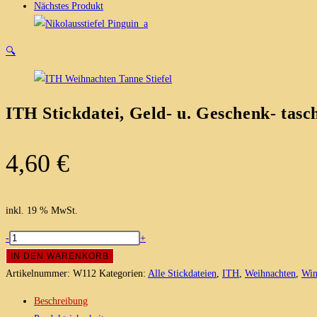
Nächstes Produkt
🔍
ITH Stickdatei, Geld- u. Geschenk- tas
4,60
€
inkl. 19 % MwSt.
ITH
-
+
Stickdatei,
IN DEN WARENKORB
Geld-
Artikelnummer:
W112
Kategorien:
Alle Stickdateien
,
ITH
,
Weihnachten
,
Win
u.
Beschreibung
Geschenk-