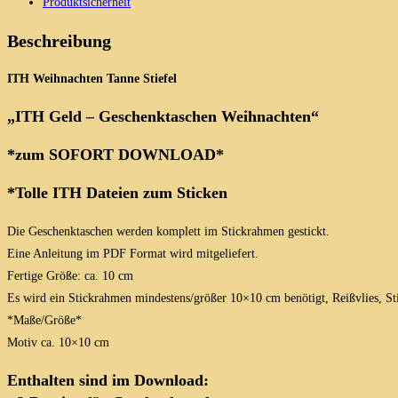
Produktsicherheit
taschen
Weihnachten
Beschreibung
Menge
ITH Weihnachten Tanne Stiefel
„ITH Geld – Geschenktaschen Weihnachten“
*zum SOFORT DOWNLOAD*
*Tolle ITH Dateien zum Sticken
Die Geschenktaschen werden komplett im Stickrahmen gestickt.
Eine Anleitung im PDF Format wird mitgeliefert.
Fertige Größe: ca. 10 cm
Es wird ein Stickrahmen mindestens/größer 10×10 cm benötigt, Reißvlies, St
*Maße/Größe*
Motiv ca. 10×10 cm
Enthalten sind im Download: