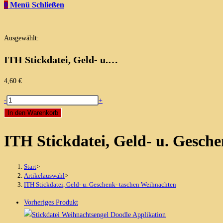
0
Menü
Schließen
Ausgewählt:
ITH Stickdatei, Geld- u.…
4,60
€
ITH
-
+
Stickdatei,
In den Warenkorb
Geld-
ITH Stickdatei, Geld- u. Gesch
u.
Geschenk-
taschen
Start
>
Weihnachten
Artikelauswahl
>
ITH Stickdatei, Geld- u. Geschenk- taschen Weihnachten
Menge
Vorheriges Produkt