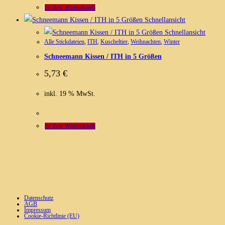
In den Warenkorb
Schnellansicht
Schnellansicht
Alle Stickdateien
,
ITH
,
Kuscheltier
,
Weihnachten
,
Winter
Schneemann Kissen / ITH in 5 Größen
5,73
€
inkl. 19 % MwSt.
In den Warenkorb
Datenschutz
AGB
Impressum
Cookie-Richtlinie (EU)