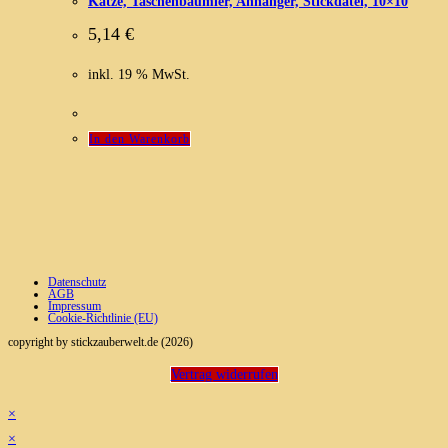
Katze, Taschenbaumler, Anhänger, Stickdatei, 10×10
5,14
€
inkl. 19 % MwSt.
In den Warenkorb
Datenschutz
AGB
Impressum
Cookie-Richtlinie (EU)
copyright by stickzauberwelt.de (2026)
Vertrag widerrufen
×
×