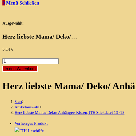
0
Menü
Schließen
Ausgewählt:
Herz liebste Mama/ Deko/…
5,14
€
Herz
liebste
In den Warenkorb
Mama/
Herz liebste Mama/ Deko/ Anhän
Deko/
Anhänger/
Kissen,
Start
>
ITH
Artikelauswahl
>
Herz liebste Mama/ Deko/ Anhänger/ Kissen, ITH Stickdatei 13×18
Stickdatei
13x18
Vorheriges Produkt
Menge