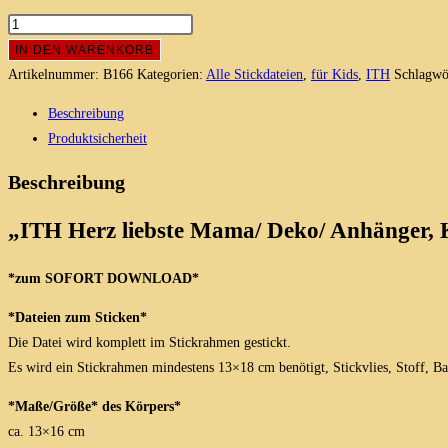
Herz
liebste
IN DEN WARENKORB
Mama/
Artikelnummer:
B166
Kategorien:
Alle Stickdateien
,
für Kids
,
ITH
Schlagwö
Deko/
Beschreibung
Anhänger/
Produktsicherheit
Kissen,
ITH
Beschreibung
Stickdatei
13x18
„ITH Herz liebste Mama/ Deko/ Anhänger, Ki
Menge
*zum SOFORT DOWNLOAD*
*Dateien zum Sticken*
Die Datei wird komplett im Stickrahmen gestickt.
Es wird ein Stickrahmen mindestens 13×18 cm benötigt, Stickvlies, Stoff, Ba
*Maße/Größe* des Körpers*
ca. 13×16 cm