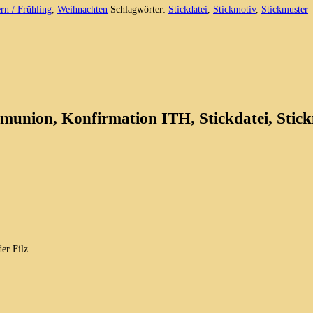
rn / Frühling
,
Weihnachten
Schlagwörter:
Stickdatei
,
Stickmotiv
,
Stickmuster
union, Konfirmation ITH, Stickdatei, Stick
er Filz.