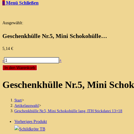
0
Menü
Schließen
Ausgewählt:
Geschenkhülle Nr.5, Mini Schokohülle…
5,14
€
Geschenkhülle
-
+
Nr.5,
In den Warenkorb
Mini
Geschenkhülle Nr.5, Mini Schok
Schokohülle
lang,
ITH
Start
>
Stickdatei
Artikelauswahl
>
Geschenkhülle Nr.5, Mini Schokohülle lang, ITH Stickdatei 13×18
13x18
Menge
Vorheriges Produkt