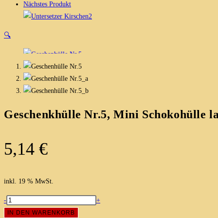
Nächstes Produkt
🔍
Geschenkhülle Nr.5, Mini Schokohülle l
5,14
€
inkl. 19 % MwSt.
Geschenkhülle
-
+
Nr.5,
IN DEN WARENKORB