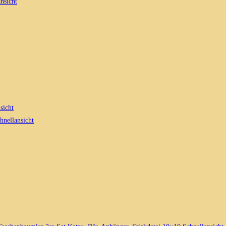
nsicht
sicht
hnellansicht