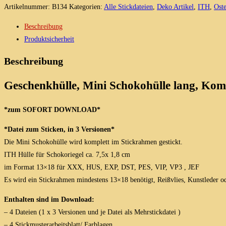
Mini
Artikelnummer:
B134
Kategorien:
Alle Stickdateien
,
Deko Artikel
,
ITH
,
Oste
Schokohülle
Beschreibung
lang,
Produktsicherheit
ITH
Stickdatei
Beschreibung
13x18
Menge
Geschenkhülle, Mini Schokohülle lang, Komm
*zum SOFORT DOWNLOAD*
*Datei zum Sticken, in 3 Versionen*
Die Mini Schokohülle wird komplett im Stickrahmen gestickt.
ITH Hülle für Schokoriegel ca. 7,5x 1,8 cm
im Format 13×18 für XXX, HUS, EXP, DST, PES, VIP, VP3 , JEF
Es wird ein Stickrahmen mindestens 13×18 benötigt, Reißvlies, Kunstleder od
Enthalten sind im Download:
– 4 Dateien (1 x 3 Versionen und je Datei als Mehrstickdatei )
– 4 Stickmusterarbeitsblatt/ Farblagen