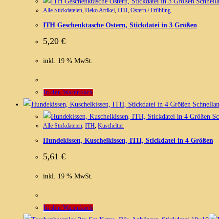
Schnella
Alle Stickdateien
,
Deko Artikel
,
ITH
,
Ostern / Frühling
ITH Geschenktasche Ostern, Stickdatei in 3 Größen
5,20
€
inkl. 19 % MwSt.
In den Warenkorb
Schnellan
Sc
Alle Stickdateien
,
ITH
,
Kuscheltier
Hundekissen, Kuschelkissen, ITH, Stickdatei in 4 Größen
5,61
€
inkl. 19 % MwSt.
In den Warenkorb