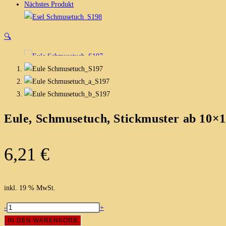
Nächstes Produkt
🔍
Eule, Schmusetuch, Stickmuster ab 10×1
6,21
€
inkl. 19 % MwSt.
Eule,
-
+
Schmusetuch,
IN DEN WARENKORB