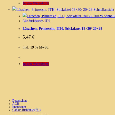
In den Warenkorb
Schnellansicht
Schnell
Alle Stickdateien
,
ITH
Lätzchen, Prinzessin, ITH, Stickdatei 18×30/ 20×28
5,47
€
inkl. 19 % MwSt.
In den Warenkorb
Datenschutz
AGB
Impressum
Cookie-Richtlinie (EU)