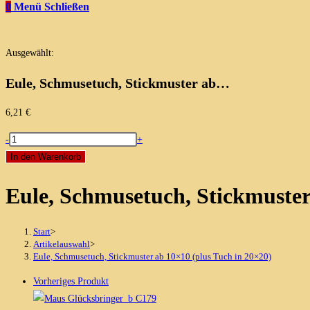
0
Menü
Schließen
Ausgewählt:
Eule, Schmusetuch, Stickmuster ab…
6,21
€
Eule,
-
+
Schmusetuch,
In den Warenkorb
Stickmuster
Eule, Schmusetuch, Stickmuster
ab
10x10
(plus
Start
>
Tuch
Artikelauswahl
>
Eule, Schmusetuch, Stickmuster ab 10×10 (plus Tuch in 20×20)
in
20x20)
Vorheriges Produkt
Menge