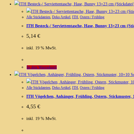
Alle Stickdateien
,
Deko Artikel
,
ITH
,
Ostern / Frühling
ITH Besteck-/ Serviettentasche, Hase, Bunny 13×23 cm (Sti
5,14
€
inkl. 19 % MwSt.
In den Warenkorb
Sc
Alle Stickdateien
,
Deko Artikel
,
ITH
,
Ostern / Frühling
ITH Vögelchen, Anhänger, Frühling, Ostern, Stickmuster, 
4,55
€
inkl. 19 % MwSt.