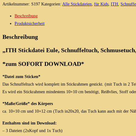
Stickmuster
Artikelnummer:
S197
Kategorien:
Alle Stickdateien
,
für Kids
,
ITH
,
Schnuffe
ab
Beschreibung
10x10
Produktsicherheit
(plus
Tuch
Beschreibung
in
„ITH Stickdatei Eule, Schnuffeltuch, Schmusetuch,
20x20)
Menge
*zum SOFORT
DOWNLOAD*
*Datei zum Sticken*
Das Schnuffeltuch wird komplett im Stickrahmen gestickt. (mit Tuch in 2 Tei
Es wird ein Stickrahmen mindestens 10×10 cm benötigt, Reißvlies, Stoff oder
*Maße/Größe* des Körpers
ca. 10×10 cm und 10×12 cm (Tuch in20x20, das Tuch kann auch mit der Nä
Enthalten sind im Download:
– 3 Dateien (2xKopf und 1x Tuch)