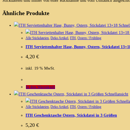
Stickdateien sind immer von einer Rücknahme und vom Umtausch ausgeschlo
Ähnliche Produkte
Schnell
Alle Stickdateien
,
Deko Artikel
,
ITH
,
Ostern / Frühling
ITH Serviettenhalter Hase, Bunny, Ostern, Stickdatei 13×1
4,20
€
inkl. 19 % MwSt.
In den Warenkorb
Schnellansicht
Schnella
Alle Stickdateien
,
Deko Artikel
,
ITH
,
Ostern / Frühling
ITH Geschenktasche Ostern, Stickdatei in 3 Größen
5,20
€