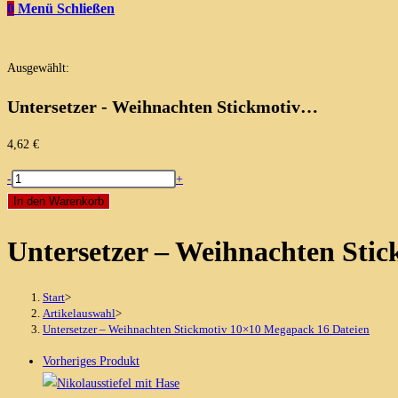
0
Menü
Schließen
Ausgewählt:
Untersetzer - Weihnachten Stickmotiv…
4,62
€
Untersetzer
-
+
-
In den Warenkorb
Weihnachten
Untersetzer – Weihnachten Sti
Stickmotiv
10x10
Megapack
Start
>
16
Artikelauswahl
>
Untersetzer – Weihnachten Stickmotiv 10×10 Megapack 16 Dateien
Dateien
Menge
Vorheriges Produkt