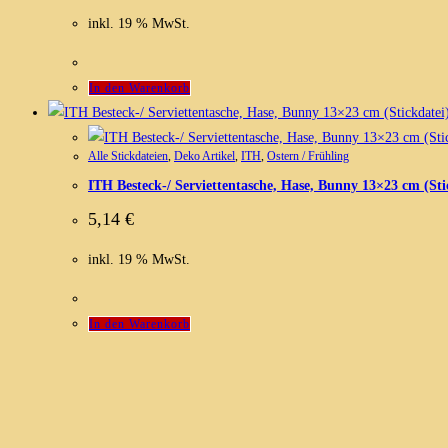
inkl. 19 % MwSt.
In den Warenkorb
Alle Stickdateien
,
Deko Artikel
,
ITH
,
Ostern / Frühling
ITH Besteck-/ Serviettentasche, Hase, Bunny 13×23 cm (Sti
5,14
€
inkl. 19 % MwSt.
In den Warenkorb