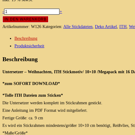
Untersetzer
-
+
-
IN DEN WARENKORB
Weihnachten
Artikelnummer:
W126
Kategorien:
Alle Stickdateien
,
Deko Artikel
,
ITH
,
Wei
Stickmotiv
Beschreibung
10x10
Produktsicherheit
Megapack
16
Beschreibung
Dateien
Menge
Untersetzer – Weihnachten, ITH Stickmotiv/ 10×10 /Megapack mit 16 D
*zum SOFORT DOWNLOAD*
*Tolle ITH Dateien zum Sticken*
Die Untersetzer werden komplett im Stickrahmen gestickt.
Eine Anleitung im PDF Format wird mitgeliefert.
Fertige Größe: ca. 9 cm
Es wird ein Stickrahmen mindestens/größer 10×10 cm benötigt, Reißvlies, St
*Maße/Größe*