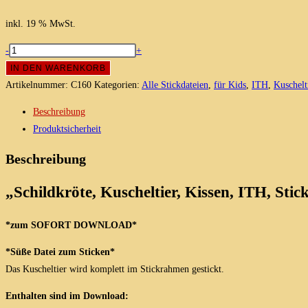
inkl. 19 % MwSt.
Schildkröte
-
+
/
IN DEN WARENKORB
Turtle
Artikelnummer:
C160
Kategorien:
Alle Stickdateien
,
für Kids
,
ITH
,
Kuschelt
Kuscheltier,
Beschreibung
Kissen,
Produktsicherheit
ITH,
Stickdatei
Beschreibung
13x18
Menge
„Schildkröte, Kuscheltier, Kissen, ITH, Sti
*zum SOFORT DOWNLOAD*
*Süße Datei zum Sticken*
Das Kuscheltier wird komplett im Stickrahmen gestickt.
Enthalten sind im Download: