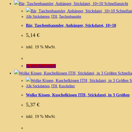
Schnellansicht
Schnellan
Alle Stickdateien
,
ITH
,
Taschenbaumler
Bär, Taschenbaumler, Anhänger, Stickdatei, 10×10
5,14
€
inkl. 19 % MwSt.
In den Warenkorb
Schnella
S
Alle Stickdateien
,
ITH
,
Kuscheltier
Wolke Kissen, Kuschelkissen ITH, Stickdatei, in 3 Größen
5,37
€
inkl. 19 % MwSt.