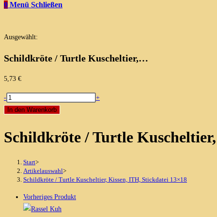
0
Menü
Schließen
Ausgewählt:
Schildkröte / Turtle Kuscheltier,…
5,73
€
Schildkröte
-
+
/
In den Warenkorb
Turtle
Schildkröte / Turtle Kuscheltier
Kuscheltier,
Kissen,
ITH,
Start
>
Stickdatei
Artikelauswahl
>
Schildkröte / Turtle Kuscheltier, Kissen, ITH, Stickdatei 13×18
13x18
Menge
Vorheriges Produkt