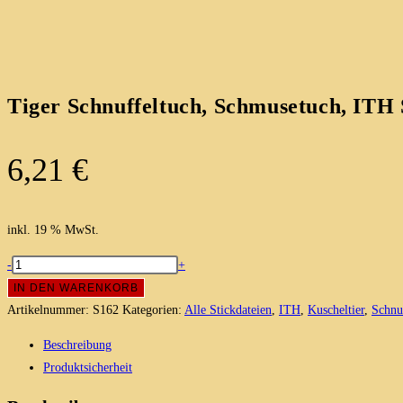
Tiger Schnuffeltuch, Schmusetuch, ITH 
6,21
€
inkl. 19 % MwSt.
Tiger
-
+
Schnuffeltuch,
IN DEN WARENKORB
Schmusetuch,
Artikelnummer:
S162
Kategorien:
Alle Stickdateien
,
ITH
,
Kuscheltier
,
Schnu
ITH
Beschreibung
Stickdatei
Produktsicherheit
15x24
Menge