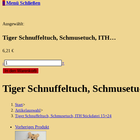
0
Menü
Schließen
Ausgewählt:
Tiger Schnuffeltuch, Schmusetuch, ITH…
6,21
€
Tiger
-
+
Schnuffeltuch,
In den Warenkorb
Schmusetuch,
Tiger Schnuffeltuch, Schmusetu
ITH
Stickdatei
15x24
Start
>
Menge
Artikelauswahl
>
Tiger Schnuffeltuch, Schmusetuch, ITH Stickdatei 15×24
Vorheriges Produkt