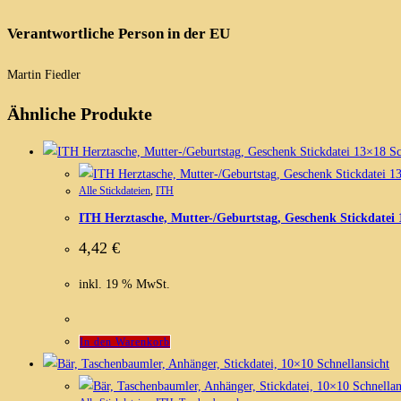
Verantwortliche Person in der EU
Martin Fiedler
Ähnliche Produkte
Sc
Alle Stickdateien
,
ITH
ITH Herztasche, Mutter-/Geburtstag, Geschenk Stickdatei
4,42
€
inkl. 19 % MwSt.
In den Warenkorb
Schnellansicht
Schnellan