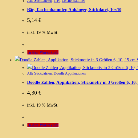
Alle Stickdateien
,
ITH
,
Taschenbaumler
Bär, Taschenbaumler, Anhänger, Stickdatei, 10×10
5,14
€
inkl. 19 % MwSt.
In den Warenkorb
S
Alle Stickdateien
,
Doodle Applikationen
Doodle Zahlen, Applikation, Stickmotiv in 3 Größen 6, 10,
4,30
€
inkl. 19 % MwSt.
In den Warenkorb