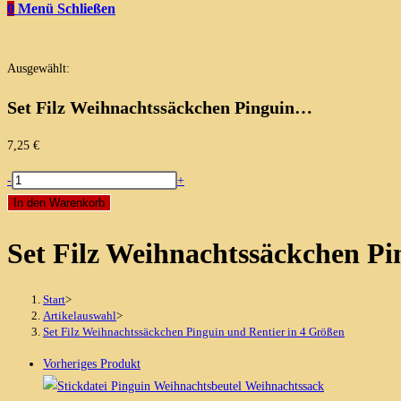
0
Menü
Schließen
Ausgewählt:
Set Filz Weihnachtssäckchen Pinguin…
7,25
€
Set
-
+
Filz
In den Warenkorb
Weihnachtssäckchen
Set Filz Weihnachtssäckchen Pi
Pinguin
und
Rentier
Start
>
in
Artikelauswahl
>
Set Filz Weihnachtssäckchen Pinguin und Rentier in 4 Größen
4
Größen
Vorheriges Produkt
Menge