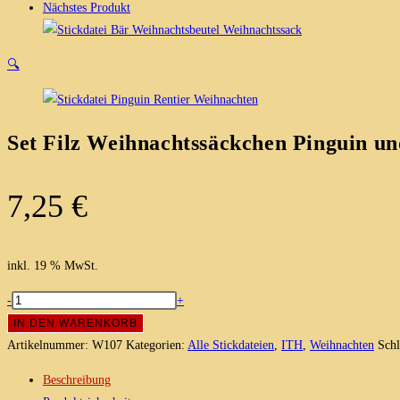
Nächstes Produkt
🔍
Set Filz Weihnachtssäckchen Pinguin un
7,25
€
inkl. 19 % MwSt.
Set
-
+
Filz
IN DEN WARENKORB
Weihnachtssäckchen
Artikelnummer:
W107
Kategorien:
Alle Stickdateien
,
ITH
,
Weihnachten
Sch
Pinguin
Beschreibung
und