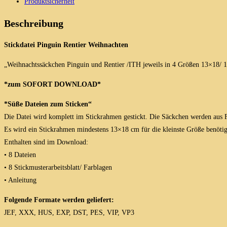
Produktsicherheit
Rentier
in
Beschreibung
4
Größen
Stickdatei Pinguin Rentier Weihnachten
Menge
„Weihnachtssäckchen Pinguin und Rentier /ITH jeweils in 4 Größen 13×18/
*zum SOFORT DOWNLOAD*
*Süße Dateien zum Sticken“
Die Datei wird komplett im Stickrahmen gestickt. Die Säckchen werden aus Fi
Es wird ein Stickrahmen mindestens 13×18 cm für die kleinste Größe benötigt
Enthalten sind im Download:
• 8 Dateien
• 8 Stickmusterarbeitsblatt/ Farblagen
• Anleitung
Folgende Formate werden geliefert:
JEF, XXX, HUS, EXP, DST, PES, VIP, VP3