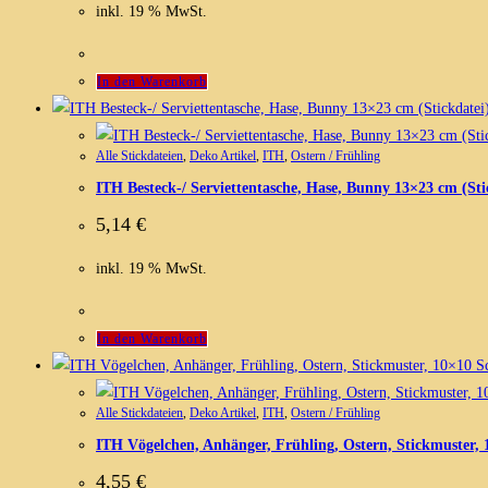
inkl. 19 % MwSt.
In den Warenkorb
Alle Stickdateien
,
Deko Artikel
,
ITH
,
Ostern / Frühling
ITH Besteck-/ Serviettentasche, Hase, Bunny 13×23 cm (Sti
5,14
€
inkl. 19 % MwSt.
In den Warenkorb
Sc
Alle Stickdateien
,
Deko Artikel
,
ITH
,
Ostern / Frühling
ITH Vögelchen, Anhänger, Frühling, Ostern, Stickmuster, 
4,55
€