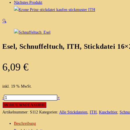
Nächstes Produkt
🔍
Esel, Schnuffeltuch, ITH, Stickdatei 16×
6,09
€
inkl. 19 % MwSt.
Esel,
-
+
Schnuffeltuch,
IN DEN WARENKORB
ITH,
Artikelnummer:
S112
Kategorien:
Alle Stickdateien
,
ITH
,
Kuscheltier
,
Schnuf
Stickdatei
Beschreibung
16x26