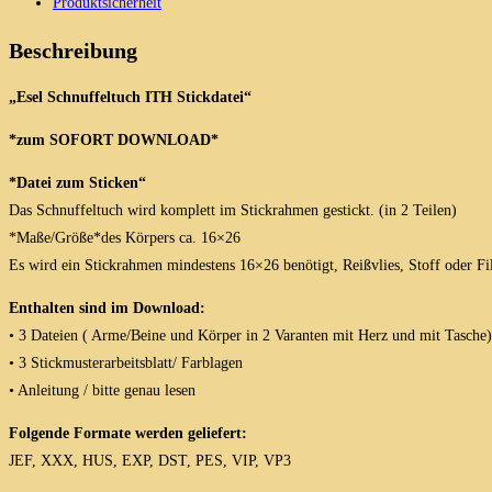
Produktsicherheit
in
2
Beschreibung
Varianten
Menge
„Esel Schnuffeltuch ITH Stickdatei“
*zum SOFORT DOWNLOAD*
*Datei zum Sticken“
Das Schnuffeltuch wird komplett im Stickrahmen gestickt. (in 2 Teilen)
*Maße/Größe*des Körpers ca. 16×26
Es wird ein Stickrahmen mindestens 16×26 benötigt, Reißvlies, Stoff oder Fi
Enthalten sind im Download:
• 3 Dateien ( Arme/Beine und Körper in 2 Varanten mit Herz und mit Tasche)
• 3 Stickmusterarbeitsblatt/ Farblagen
• Anleitung / bitte genau lesen
Folgende Formate werden geliefert:
JEF, XXX, HUS, EXP, DST, PES, VIP, VP3