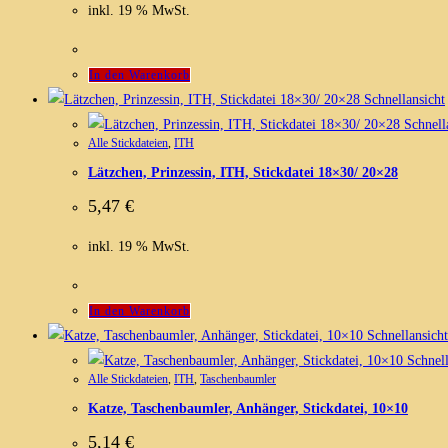
inkl. 19 % MwSt.
In den Warenkorb
Schnellansicht
Schnell
Alle Stickdateien
,
ITH
Lätzchen, Prinzessin, ITH, Stickdatei 18×30/ 20×28
5,47
€
inkl. 19 % MwSt.
In den Warenkorb
Schnellansicht
Schnell
Alle Stickdateien
,
ITH
,
Taschenbaumler
Katze, Taschenbaumler, Anhänger, Stickdatei, 10×10
5,14
€