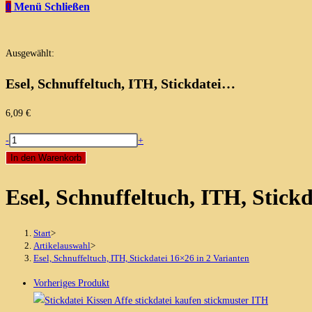
0
Menü
Schließen
Ausgewählt:
Esel, Schnuffeltuch, ITH, Stickdatei…
6,09
€
Esel,
-
+
Schnuffeltuch,
In den Warenkorb
ITH,
Esel, Schnuffeltuch, ITH, Stick
Stickdatei
16x26
in
Start
>
2
Artikelauswahl
>
Esel, Schnuffeltuch, ITH, Stickdatei 16×26 in 2 Varianten
Varianten
Menge
Vorheriges Produkt