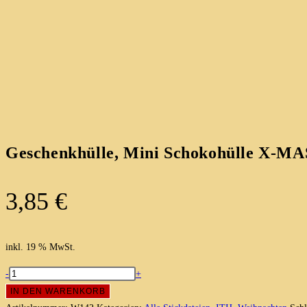
Geschenkhülle, Mini Schokohülle X-MAS
3,85
€
inkl. 19 % MwSt.
Geschenkhülle,
-
+
Mini
IN DEN WARENKORB