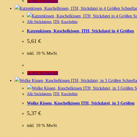
In den Warenkorb
Schnellan
Sc
Alle Stickdateien
,
ITH
,
Kuscheltier
Katzenkissen, Kuschelkissen, ITH, Stickdatei in 4 Größen
5,61
€
inkl. 19 % MwSt.
In den Warenkorb
Schnella
S
Alle Stickdateien
,
ITH
,
Kuscheltier
Wolke Kissen, Kuschelkissen ITH, Stickdatei, in 3 Größen
5,37
€
inkl. 19 % MwSt.