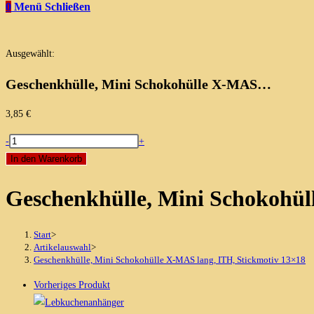
0
Menü
Schließen
Ausgewählt:
Geschenkhülle, Mini Schokohülle X-MAS…
3,85
€
Geschenkhülle,
-
+
Mini
In den Warenkorb
Schokohülle
Geschenkhülle, Mini Schokohül
X-
MAS
lang,
Start
>
ITH,
Artikelauswahl
>
Geschenkhülle, Mini Schokohülle X-MAS lang, ITH, Stickmotiv 13×18
Stickmotiv
13x18
Vorheriges Produkt
Menge