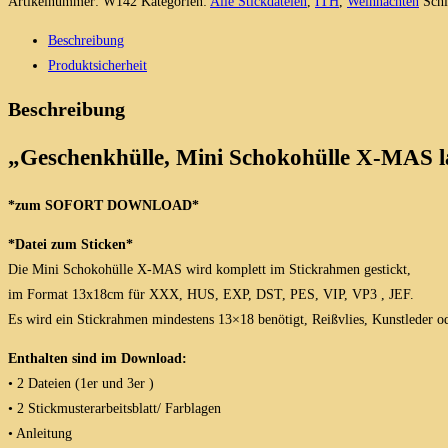
Schokohülle
Artikelnummer:
W142
Kategorien:
Alle Stickdateien
,
ITH
,
Weihnachten
Sch
X-
Beschreibung
MAS
Produktsicherheit
lang,
ITH,
Beschreibung
Stickmotiv
13x18
„Geschenkhülle, Mini Schokohülle X-MAS la
Menge
*zum SOFORT DOWNLOAD*
*Datei zum Sticken*
Die Mini Schokohülle X-MAS wird komplett im Stickrahmen gestickt,
im Format 13x18cm für XXX, HUS, EXP, DST, PES, VIP, VP3 , JEF.
Es wird ein Stickrahmen mindestens 13×18 benötigt, Reißvlies, Kunstleder od
Enthalten sind im Download:
• 2 Dateien (1er und 3er )
• 2 Stickmusterarbeitsblatt/ Farblagen
• Anleitung