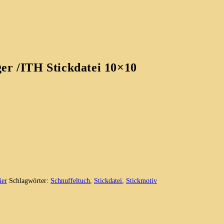
ger /ITH Stickdatei 10×10
ier
Schlagwörter:
Schnuffeltuch
,
Stickdatei
,
Stickmotiv