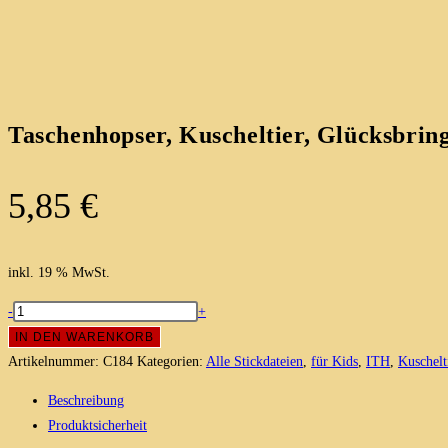
Taschenhopser, Kuscheltier, Glücksbrin
5,85
€
inkl. 19 % MwSt.
Taschenhopser,
-
+
Kuscheltier,
IN DEN WARENKORB
Glücksbringer
Artikelnummer:
C184
Kategorien:
Alle Stickdateien
,
für Kids
,
ITH
,
Kuschelt
/ITH
Beschreibung
Stickdatei
Produktsicherheit
10x10