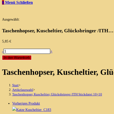
0
Menü
Schließen
Ausgewählt:
Taschenhopser, Kuscheltier, Glücksbringer /ITH…
5,85
€
Taschenhopser,
-
+
Kuscheltier,
In den Warenkorb
Glücksbringer
Taschenhopser, Kuscheltier, Gl
/ITH
Stickdatei
10x10
Start
>
Menge
Artikelauswahl
>
Taschenhopser, Kuscheltier, Glücksbringer /ITH Stickdatei 10×10
Vorheriges Produkt