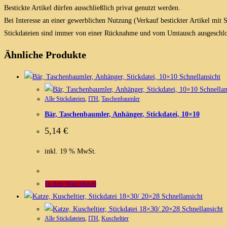
Bestickte Artikel dürfen ausschließlich privat genutzt werden.
Bei Interesse an einer gewerblichen Nutzung (Verkauf bestickter Artikel mit
Stickdateien sind immer von einer Rücknahme und vom Umtausch ausgeschlo
Ähnliche Produkte
Schnellansicht
Schnellan
Alle Stickdateien
,
ITH
,
Taschenbaumler
Bär, Taschenbaumler, Anhänger, Stickdatei, 10×10
5,14
€
inkl. 19 % MwSt.
In den Warenkorb
Schnellansicht
Schnellansicht
Alle Stickdateien
,
ITH
,
Kuscheltier