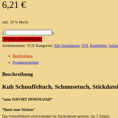
6,21
€
inkl. 19 % MwSt.
Kuh
-
+
Schnuffeltuch,
IN DEN WARENKORB
Schmusetuch,
Artikelnummer:
S132
Kategorien:
Alle Stickdateien
,
ITH
,
Kuscheltier
,
Schnu
Stickdatei
Beschreibung
13x18
Produktsicherheit
Menge
Beschreibung
Kuh Schnuffeltuch, Schmusetuch, Stickdatei
*zum SOFORT DOWNLOAD*
*Datei zum Sticken“
Das Schnuffeltuch wird komplett im Stickrahmen gestickt. (in 3 Teilen)