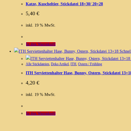
Katze, Kuscheltier, Stickdatei 18×30/ 20×28
5,40
€
inkl. 19 % MwSt.
In den Warenkorb
Schnell
Alle Stickdateien
,
Deko Artikel
,
ITH
,
Ostern / Frühling
ITH Serviettenhalter Hase, Bunny, Ostern, Stickdatei 13×1
4,20
€
inkl. 19 % MwSt.
In den Warenkorb