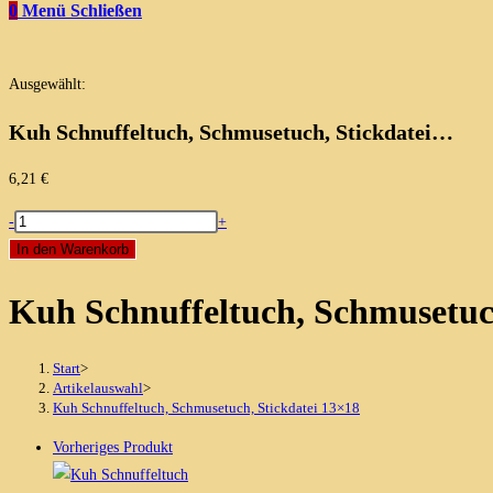
0
Menü
Schließen
Ausgewählt:
Kuh Schnuffeltuch, Schmusetuch, Stickdatei…
6,21
€
Kuh
-
+
Schnuffeltuch,
In den Warenkorb
Schmusetuch,
Kuh Schnuffeltuch, Schmusetuch
Stickdatei
13x18
Menge
Start
>
Artikelauswahl
>
Kuh Schnuffeltuch, Schmusetuch, Stickdatei 13×18
Vorheriges Produkt