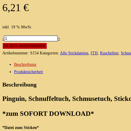
6,21
€
inkl. 19 % MwSt.
Pinguin
-
+
Schnuffeltuch,
IN DEN WARENKORB
Schmusetuch,
Artikelnummer:
S154
Kategorien:
Alle Stickdateien
,
ITH
,
Kuscheltier
,
Schnu
Stickdatei
Beschreibung
15x24
Produktsicherheit
und
16x26
Beschreibung
Menge
Pinguin, Schnuffeltuch, Schmusetuch, Stick
*zum SOFORT DOWNLOAD*
*Datei zum Sticken*