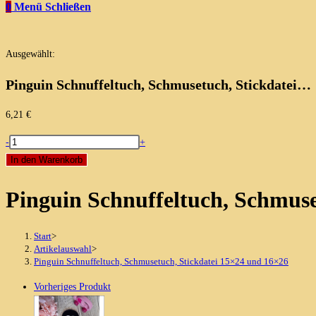
0
Menü
Schließen
Ausgewählt:
Pinguin Schnuffeltuch, Schmusetuch, Stickdatei…
6,21
€
Pinguin
-
+
Schnuffeltuch,
In den Warenkorb
Schmusetuch,
Pinguin Schnuffeltuch, Schmuse
Stickdatei
15x24
und
Start
>
16x26
Artikelauswahl
>
Pinguin Schnuffeltuch, Schmusetuch, Stickdatei 15×24 und 16×26
Menge
Vorheriges Produkt