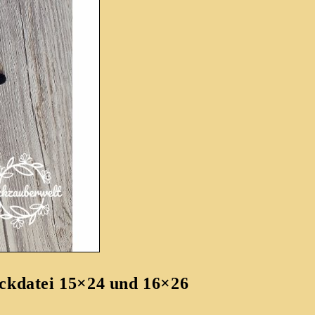
ickdatei 15×24 und 16×26