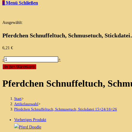
0
Menü
Schließen
Ausgewählt:
Pferdchen Schnuffeltuch, Schmusetuch, Stickdate
6,21
€
Pferdchen
-
+
Schnuffeltuch,
In den Warenkorb
Schmusetuch,
Pferdchen Schnuffeltuch, Schmu
Stickdatei
15x24/16x26
Menge
Start
>
Artikelauswahl
>
Pferdchen Schnuffeltuch, Schmusetuch, Stickdatei 15×24/16×26
Vorheriges Produkt