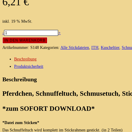
6,21
€
inkl. 19 % MwSt.
Pferdchen
-
+
Schnuffeltuch,
IN DEN WARENKORB
Schmusetuch,
Artikelnummer:
S148
Kategorien:
Alle Stickdateien
,
ITH
,
Kuscheltier
,
Schnu
Stickdatei
Beschreibung
15x24/16x26
Produktsicherheit
Menge
Beschreibung
Pferdchen, Schnuffeltuch, Schmusetuch, Stic
*zum SOFORT DOWNLOAD*
*Datei zum Sticken*
Das Schnuffeltuch wird komplett im Stickrahmen gestickt. (in 2 Teilen)