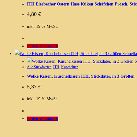
ITH Eierbecher Ostern Hase Küken Schäfchen Frosch, Stic
4,80
€
inkl. 19 % MwSt.
In den Warenkorb
Schnella
S
Alle Stickdateien
,
ITH
,
Kuscheltier
Wolke Kissen, Kuschelkissen ITH, Stickdatei, in 3 Größen
5,37
€
inkl. 19 % MwSt.
In den Warenkorb