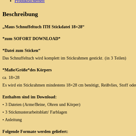
Produktsicherheit
18x28
Menge
Beschreibung
„Maus Schnuffeltuch ITH Stickdatei 18×28“
*zum SOFORT DOWNLOAD*
*Datei zum Sticken“
Das Schnuffeltuch wird komplett im Stickrahmen gestickt. (in 3 Teilen)
*Maße/Größe*des Körpers
ca. 18×28
Es wird ein Stickrahmen mindestens 18×28 cm benötigt, Reißvlies, Stoff oder
Enthalten sind im Download:
• 3 Dateien (Arme/Beine, Ohren und Körper)
• 3 Stickmusterarbeitsblatt/ Farblagen
• Anleitung
Folgende Formate werden geliefert: