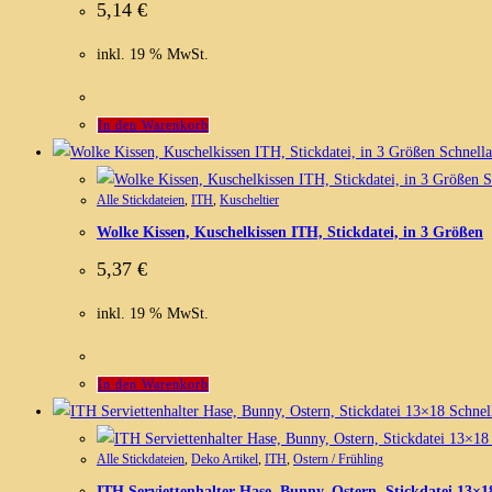
5,14
€
inkl. 19 % MwSt.
In den Warenkorb
Schnella
S
Alle Stickdateien
,
ITH
,
Kuscheltier
Wolke Kissen, Kuschelkissen ITH, Stickdatei, in 3 Größen
5,37
€
inkl. 19 % MwSt.
In den Warenkorb
Schnell
Alle Stickdateien
,
Deko Artikel
,
ITH
,
Ostern / Frühling
ITH Serviettenhalter Hase, Bunny, Ostern, Stickdatei 13×1