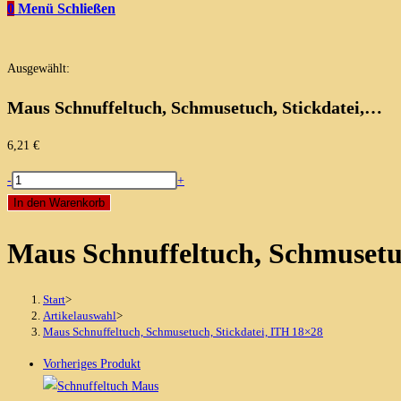
0
Menü
Schließen
Ausgewählt:
Maus Schnuffeltuch, Schmusetuch, Stickdatei,…
6,21
€
Maus
-
+
Schnuffeltuch,
In den Warenkorb
Schmusetuch,
Maus Schnuffeltuch, Schmusetuc
Stickdatei,
ITH
18x28
Start
>
Menge
Artikelauswahl
>
Maus Schnuffeltuch, Schmusetuch, Stickdatei, ITH 18×28
Vorheriges Produkt