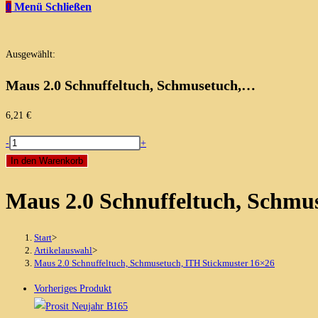
0
Menü
Schließen
Ausgewählt:
Maus 2.0 Schnuffeltuch, Schmusetuch,…
6,21
€
Maus
-
+
2.0
In den Warenkorb
Schnuffeltuch,
Maus 2.0 Schnuffeltuch, Schmu
Schmusetuch,
ITH
Stickmuster
Start
>
16x26
Artikelauswahl
>
Maus 2.0 Schnuffeltuch, Schmusetuch, ITH Stickmuster 16×26
Menge
Vorheriges Produkt