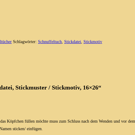
ltücher
Schlagwörter:
Schnuffeltuch
,
Stickdatei
,
Stickmotiv
atei, Stickmuster / Stickmotiv, 16×26“
er das Köpfchen füllen möchte muss zum Schluss nach dem Wenden und vor dem 
 Namen sticken/ einfügen.