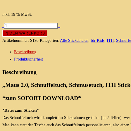
inkl. 19 % MwSt.
Maus
-
+
2.0
IN DEN WARENKORB
Schnuffeltuch,
Artikelnummer:
S193
Kategorien:
Alle Stickdateien
,
für Kids
,
ITH
,
Schnuffe
Schmusetuch,
Beschreibung
ITH
Produktsicherheit
Stickmuster
16x26
Beschreibung
Menge
„Maus 2.0, Schnuffeltuch, Schmusetuch, ITH Stickd
*zum SOFORT
DOWNLOAD*
*Datei zum Sticken*
Das Schnuffeltuch wird komplett im Stickrahmen gestickt. (in 2 Teilen), w
Man kann statt der Tasche auch das Schnuffeltuch personalisieren, also einen