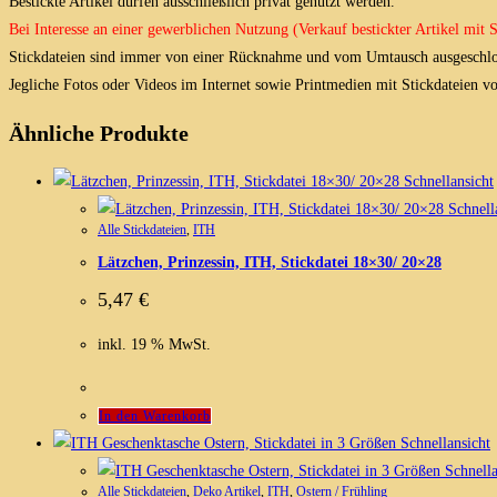
Bestickte Artikel dürfen ausschließlich privat genutzt werden.
Bei Interesse an einer gewerblichen Nutzung (Verkauf bestickter Artikel mit
Stickdateien sind immer von einer Rücknahme und vom Umtausch ausgeschlo
Jegliche Fotos oder Videos im Internet sowie Printmedien mit Stickdateien 
Ähnliche Produkte
Schnellansicht
Schnell
Alle Stickdateien
,
ITH
Lätzchen, Prinzessin, ITH, Stickdatei 18×30/ 20×28
5,47
€
inkl. 19 % MwSt.
In den Warenkorb
Schnellansicht
Schnella
Alle Stickdateien
,
Deko Artikel
,
ITH
,
Ostern / Frühling