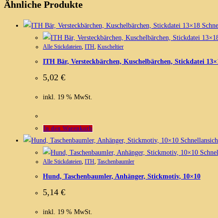
Ähnliche Produkte
Schnel
Alle Stickdateien
,
ITH
,
Kuscheltier
ITH Bär, Versteckbärchen, Kuschelbärchen, Stickdatei 13×
5,02
€
inkl. 19 % MwSt.
In den Warenkorb
Schnellansich
Schnel
Alle Stickdateien
,
ITH
,
Taschenbaumler
Hund, Taschenbaumler, Anhänger, Stickmotiv, 10×10
5,14
€
inkl. 19 % MwSt.