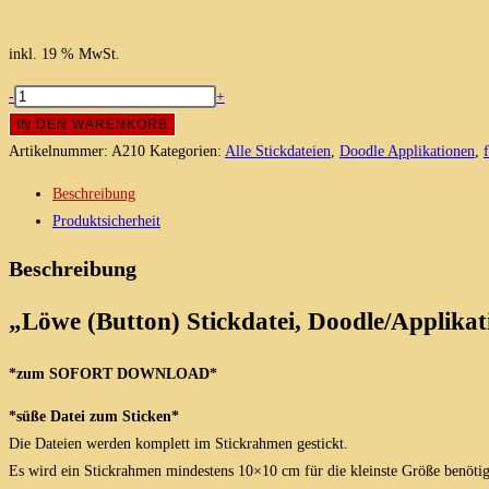
inkl. 19 % MwSt.
Löwe
-
+
(Button),
IN DEN WARENKORB
Doodle/Applikation
Artikelnummer:
A210
Kategorien:
Alle Stickdateien
,
Doodle Applikationen
,
/Stickmotiv
Beschreibung
in
Produktsicherheit
6
Größen
Beschreibung
Menge
„Löwe (Button) Stickdatei, Doodle/Applikat
*zum SOFORT DOWNLOAD*
*süße Datei zum Sticken*
Die Dateien werden komplett im Stickrahmen gestickt.
Es wird ein Stickrahmen mindestens 10×10 cm für die kleinste Größe benötigt