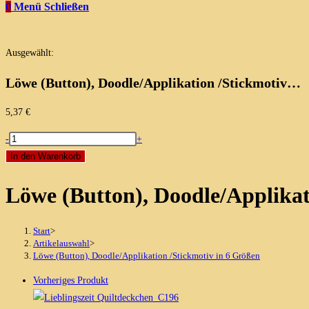
0
Menü
Schließen
Ausgewählt:
Löwe (Button), Doodle/Applikation /Stickmotiv…
5,37
€
Löwe
-
+
(Button),
In den Warenkorb
Doodle/Applikation
Löwe (Button), Doodle/Applikat
/Stickmotiv
in
6
Start
>
Größen
Artikelauswahl
>
Löwe (Button), Doodle/Applikation /Stickmotiv in 6 Größen
Menge
Vorheriges Produkt