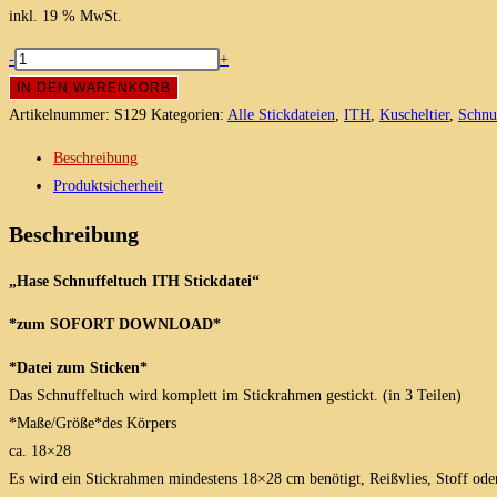
inkl. 19 % MwSt.
Hase,
-
+
Schnuffeltuch,
IN DEN WARENKORB
Schmusetuch,
Artikelnummer:
S129
Kategorien:
Alle Stickdateien
,
ITH
,
Kuscheltier
,
Schnu
Stickdatei
Beschreibung
18x28
Produktsicherheit
(18x30/20x28)
Menge
Beschreibung
„Hase Schnuffeltuch ITH Stickdatei“
*zum SOFORT DOWNLOAD*
*Datei zum Sticken*
Das Schnuffeltuch wird komplett im Stickrahmen gestickt. (in 3 Teilen)
*Maße/Größe*des Körpers
ca. 18×28
Es wird ein Stickrahmen mindestens 18×28 cm benötigt, Reißvlies, Stoff oder