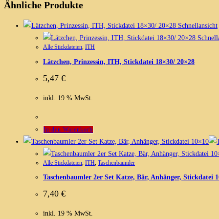
Ähnliche Produkte
Schnellansicht
Schnell
Alle Stickdateien
,
ITH
Lätzchen, Prinzessin, ITH, Stickdatei 18×30/ 20×28
5,47
€
inkl. 19 % MwSt.
In den Warenkorb
Alle Stickdateien
,
ITH
,
Taschenbaumler
Taschenbaumler 2er Set Katze, Bär, Anhänger, Stickdatei 
7,40
€
inkl. 19 % MwSt.