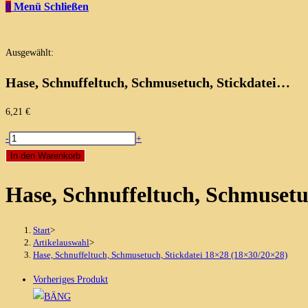
0
Menü
Schließen
Ausgewählt:
Hase, Schnuffeltuch, Schmusetuch, Stickdatei…
6,21
€
Hase,
-
+
Schnuffeltuch,
In den Warenkorb
Schmusetuch,
Hase, Schnuffeltuch, Schmusetu
Stickdatei
18x28
(18x30/20x28)
Start
>
Menge
Artikelauswahl
>
Hase, Schnuffeltuch, Schmusetuch, Stickdatei 18×28 (18×30/20×28)
Vorheriges Produkt