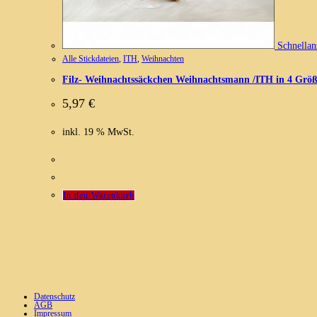
Schnellan
Alle Stickdateien
,
ITH
,
Weihnachten
Filz- Weihnachtssäckchen Weihnachtsmann /ITH in 4 Grö
5,97
€
inkl. 19 % MwSt.
In den Warenkorb
Datenschutz
AGB
Impressum