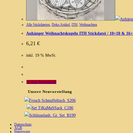
Alle Stickdateien
,
Deko Artikel
,
ITH
,
Weihnachten
Anhänger Weihnachtskugeln ITH Stickdatei / 10×10 & 16×
6,21
€
inkl. 19 % MwSt.
In den Warenkorb
Unsere Neuvorstellung
Datenschutz
AGB
Impressum