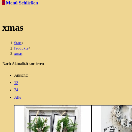
0
Menü
Schließen
xmas
Start
>
Produkte
>
xmas
Nach Aktualität sortieren
Ansicht:
12
24
Alle