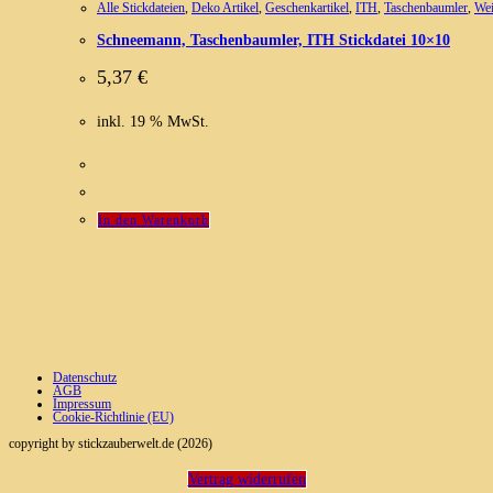
Alle Stickdateien
,
Deko Artikel
,
Geschenkartikel
,
ITH
,
Taschenbaumler
,
Wei
Schneemann, Taschenbaumler, ITH Stickdatei 10×10
5,37
€
inkl. 19 % MwSt.
In den Warenkorb
Datenschutz
AGB
Impressum
Cookie-Richtlinie (EU)
copyright by stickzauberwelt.de (2026)
Vertrag widerrufen