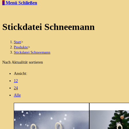
0
Menü
Schließen
Stickdatei Schneemann
Start
>
Produkte
>
Stickdatei Schneemann
Nach Aktualität sortieren
Ansicht:
12
24
Alle