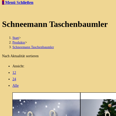
0
Menü
Schließen
Schneemann Taschenbaumler
Start
>
Produkte
>
Schneemann Taschenbaumler
Nach Aktualität sortieren
Ansicht:
12
24
Alle