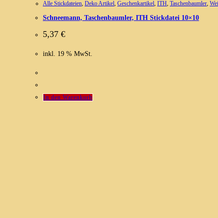
Alle Stickdateien
,
Deko Artikel
,
Geschenkartikel
,
ITH
,
Taschenbaumler
,
Wei
Schneemann, Taschenbaumler, ITH Stickdatei 10×10
5,37
€
inkl. 19 % MwSt.
In den Warenkorb