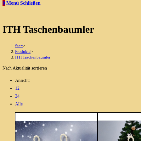
0
Menü
Schließen
ITH Taschenbaumler
Start
>
Produkte
>
ITH Taschenbaumler
Nach Aktualität sortieren
Ansicht:
12
24
Alle