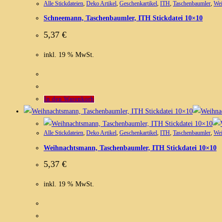
Alle Stickdateien
,
Deko Artikel
,
Geschenkartikel
,
ITH
,
Taschenbaumler
,
Wei
Schneemann, Taschenbaumler, ITH Stickdatei 10×10
5,37
€
inkl. 19 % MwSt.
In den Warenkorb
Alle Stickdateien
,
Deko Artikel
,
Geschenkartikel
,
ITH
,
Taschenbaumler
,
Wei
Weihnachtsmann, Taschenbaumler, ITH Stickdatei 10×10
5,37
€
inkl. 19 % MwSt.